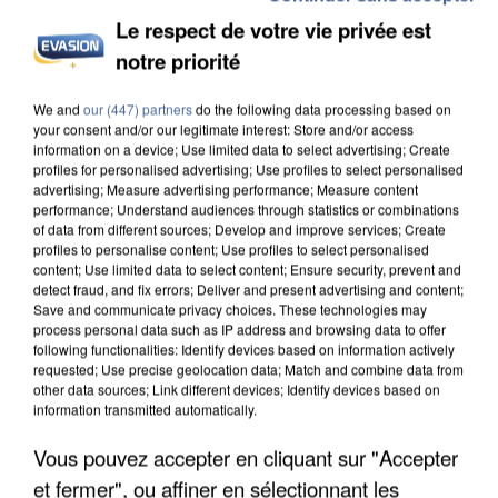
Le respect de votre vie privée est
notre priorité
INCENDIES : L’ÎLE-DE-FRANCE LANCE UN ÉLAN
DE SOLIDARITÉ AVEC LES...
We and
our (447) partners
do the following data processing based on
your consent and/or our legitimate interest: Store and/or access
information on a device; Use limited data to select advertising; Create
profiles for personalised advertising; Use profiles to select personalised
advertising; Measure advertising performance; Measure content
performance; Understand audiences through statistics or combinations
of data from different sources; Develop and improve services; Create
profiles to personalise content; Use profiles to select personalised
content; Use limited data to select content; Ensure security, prevent and
detect fraud, and fix errors; Deliver and present advertising and content;
Save and communicate privacy choices. These technologies may
process personal data such as IP address and browsing data to offer
following functionalities: Identify devices based on information actively
requested; Use precise geolocation data; Match and combine data from
other data sources; Link different devices; Identify devices based on
information transmitted automatically.
Vous pouvez accepter en cliquant sur "Accepter
et fermer", ou affiner en sélectionnant les
APRÈS TOUTES CES CANICULES, LES REFUGES