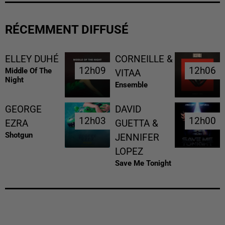
RÉCEMMENT DIFFUSÉ
ELLEY DUHÉ
CORNEILLE &
12h09
12h09
12h06
12h06
Middle Of The
VITAA
Night
Ensemble
GEORGE
DAVID
12h03
12h03
12h00
12h00
EZRA
GUETTA &
Shotgun
JENNIFER
LOPEZ
Save Me Tonight