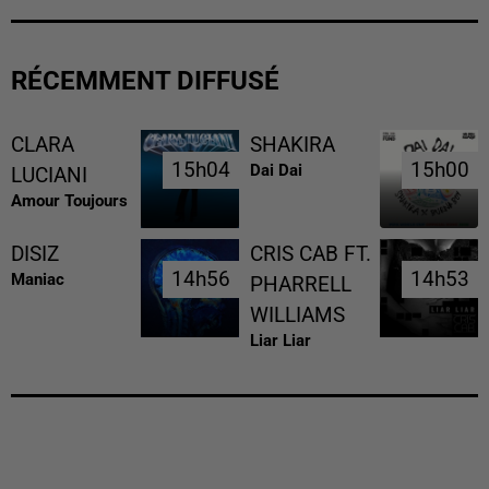
RÉCEMMENT DIFFUSÉ
CLARA
SHAKIRA
15h04
15h04
15h00
15h00
Dai Dai
LUCIANI
Amour Toujours
DISIZ
CRIS CAB FT.
14h56
14h56
14h53
14h53
Maniac
PHARRELL
WILLIAMS
Liar Liar