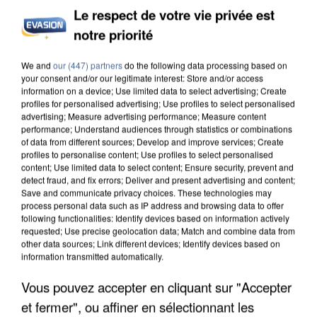
Le respect de votre vie privée est
notre priorité
L’UN DES FONDATEURS SUPPOSÉS DE LA DZ
MAFIA INTERPELLÉ EN ALGÉRIE
We and
our (447) partners
do the following data processing based on
your consent and/or our legitimate interest: Store and/or access
information on a device; Use limited data to select advertising; Create
profiles for personalised advertising; Use profiles to select personalised
advertising; Measure advertising performance; Measure content
performance; Understand audiences through statistics or combinations
of data from different sources; Develop and improve services; Create
profiles to personalise content; Use profiles to select personalised
content; Use limited data to select content; Ensure security, prevent and
detect fraud, and fix errors; Deliver and present advertising and content;
Save and communicate privacy choices. These technologies may
process personal data such as IP address and browsing data to offer
following functionalities: Identify devices based on information actively
requested; Use precise geolocation data; Match and combine data from
other data sources; Link different devices; Identify devices based on
information transmitted automatically.
Vous pouvez accepter en cliquant sur "Accepter
et fermer", ou affiner en sélectionnant les