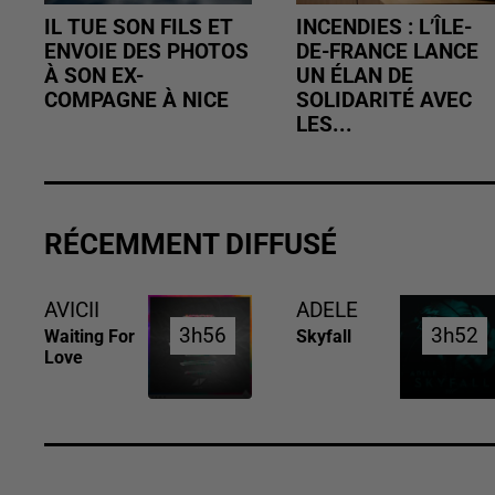
IL TUE SON FILS ET
INCENDIES : L’ÎLE-
ENVOIE DES PHOTOS
DE-FRANCE LANCE
À SON EX-
UN ÉLAN DE
COMPAGNE À NICE
SOLIDARITÉ AVEC
LES...
RÉCEMMENT DIFFUSÉ
AVICII
ADELE
3h56
3h56
3h52
3h52
Waiting For
Skyfall
Love