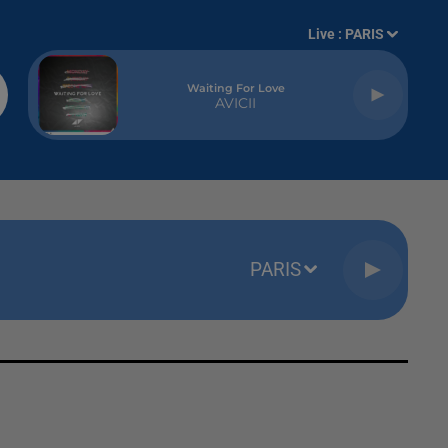
Live :
PARIS
Waiting For Love
AVICII
PARIS