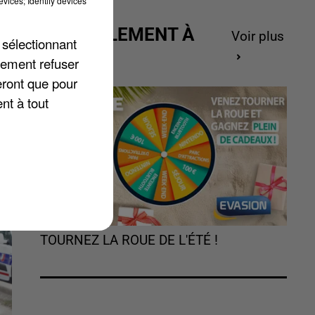
vices; Identify devices
re
ACTUELLEMENT À
Voir plus
 sélectionnant
GAGNER
lement refuser
eront que pour
nt à tout
TOURNEZ LA ROUE DE L'ÉTÉ !