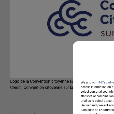
Logo de la Convention citoyenne sur la fin de vie
We and
our (447) partn
access information on a 
Crédit :
Convention citoyenne sur la fin de vie
select personalised ad
statistics or combinatio
profiles to select person
Deliver and present adv
data such as IP address 