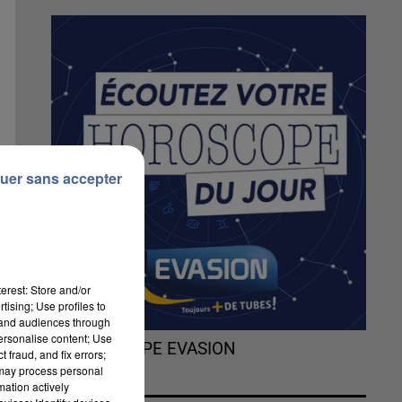
uer sans accepter
erest: Store and/or
tising; Use profiles to
tand audiences through
personalise content; Use
L'HOROSCOPE EVASION
 fraud, and fix errors;
 may process personal
mation actively