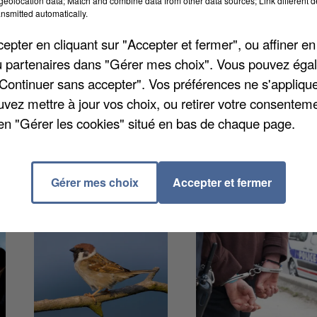
eolocation data; Match and combine data from other data sources; Link different de
oriser le suicide assisté ainsi que l'euthanasie et
nsmitted automatically.
tissement hier de 27 journées de réunions et de quat
pter en cliquant sur "Accepter et fermer", ou affiner en
4 citoyens interpellent d'une seule voix le
/ou partenaires dans "Gérer mes choix". Vous pouvez éga
oins palliatifs en France.
"Continuer sans accepter". Vos préférences ne s'appliqu
uvez mettre à jour vos choix, ou retirer votre consenteme
en "Gérer les cookies" situé en bas de chaque page.
Gérer mes choix
Accepter et fermer