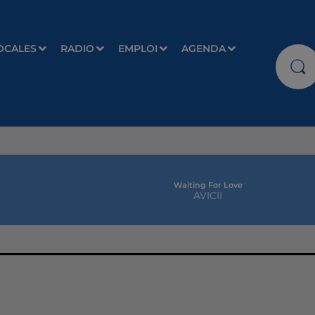
OCALES
RADIO
EMPLOI
AGENDA
Waiting For Love
AVICII