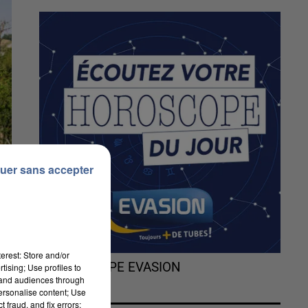
uer sans accepter
erest: Store and/or
L'HOROSCOPE EVASION
tising; Use profiles to
tand audiences through
personalise content; Use
 fraud, and fix errors;