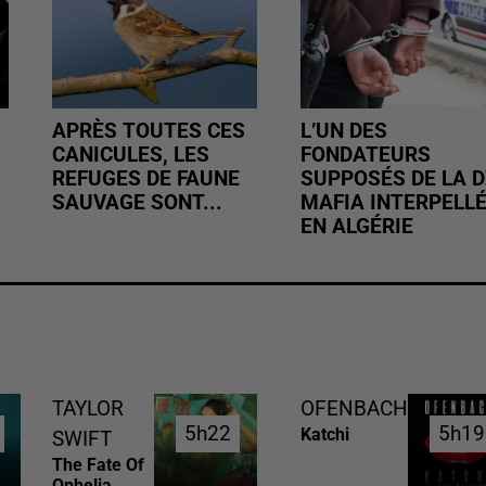
APRÈS TOUTES CES
L’UN DES
CANICULES, LES
FONDATEURS
REFUGES DE FAUNE
SUPPOSÉS DE LA D
SAUVAGE SONT...
MAFIA INTERPELL
EN ALGÉRIE
TAYLOR
OFENBACH
5h22
5h22
5h19
5h19
Katchi
SWIFT
The Fate Of
Ophelia