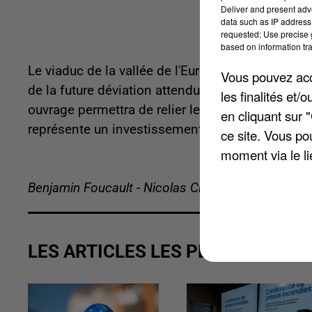
Deliver and present adv
data such as IP address 
requested; Use precise g
based on information tra
Le viaduc de la vallée de l'Eure sera bientôt term
Vous pouvez acce
de la future déviation attendue de Nogent-le-Roi e
les finalités et
ouvrage permettra de relier les différents tronço
en cliquant sur 
représente un investissement global de 42 milli
ce site. Vous po
moment via le li
Benjamin Foucault - Nicolas Chacun
LES ARTICLES LES PLUS VUS