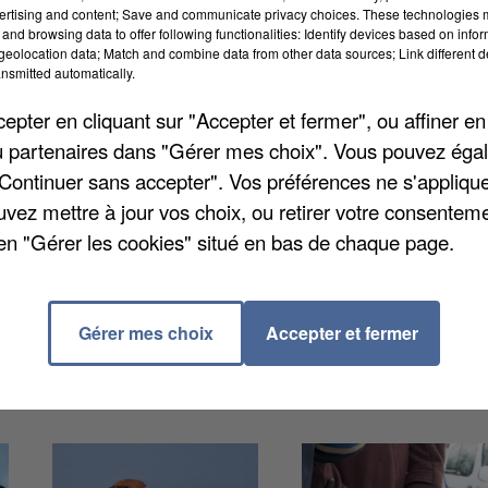
ertising and content; Save and communicate privacy choices. These technologies
and browsing data to offer following functionalities: Identify devices based on infor
eolocation data; Match and combine data from other data sources; Link different de
nsmitted automatically.
iné en Eure-et-Loir. Ce chantier d'envergure fait partie
pter en cliquant sur "Accepter et fermer", ou affiner en
t devrait être livré à la fin de l'année 2026. Cet
/ou partenaires dans "Gérer mes choix". Vous pouvez éga
ns déjà réalisés de la déviation. Le projet de déviatio
"Continuer sans accepter". Vos préférences ne s'appliqu
ons d’euros.
uvez mettre à jour vos choix, ou retirer votre consenteme
en "Gérer les cookies" situé en bas de chaque page.
Gérer mes choix
Accepter et fermer