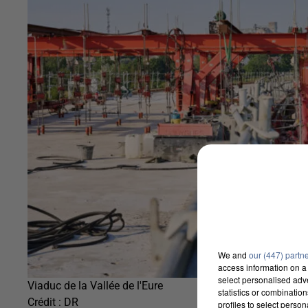
We and
our (447) partn
access information on a 
select personalised ad
Viaduc de la Vallée de l'Eure
statistics or combinatio
Crédit :
DR
profiles to select person