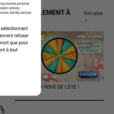
 may process personal
mation actively
ACTUELLEMENT À
vices; Identify devices
Voir plus
GAGNER
 sélectionnant
lement refuser
n
eront que pour
nt à tout
TOURNEZ LA ROUE DE L'ÉTÉ !