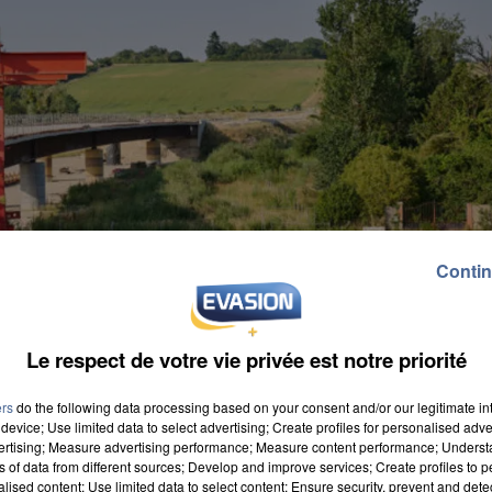
Contin
Le respect de votre vie privée est notre priorité
ers
do the following data processing based on your consent and/or our legitimate int
device; Use limited data to select advertising; Create profiles for personalised adver
vertising; Measure advertising performance; Measure content performance; Unders
ns of data from different sources; Develop and improve services; Create profiles to 
alised content; Use limited data to select content; Ensure security, prevent and detect