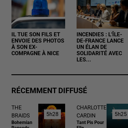
IL TUE SON FILS ET
INCENDIES : L’ÎLE-
ENVOIE DES PHOTOS
DE-FRANCE LANCE
À SON EX-
UN ÉLAN DE
COMPAGNE À NICE
SOLIDARITÉ AVEC
LES...
RÉCEMMENT DIFFUSÉ
THE
CHARLOTTE
5h28
5h28
5h25
5h25
BRAIDS
CARDIN
Bohemian
Tant Pis Pour
Rapsody
Elle