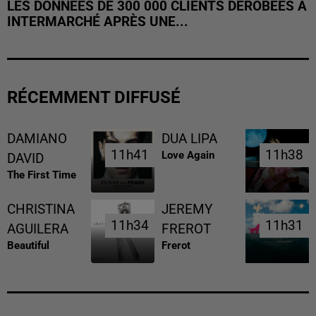
LES DONNÉES DE 300 000 CLIENTS DÉROBÉES À
INTERMARCHÉ APRÈS UNE...
RÉCEMMENT DIFFUSÉ
DAMIANO
DUA LIPA
11h41
11h41
11h38
11h38
Love Again
DAVID
The First Time
CHRISTINA
JEREMY
11h34
11h34
11h31
11h31
AGUILERA
FREROT
Beautiful
Frerot