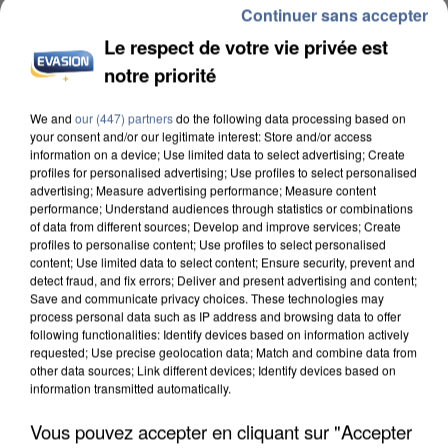
Continuer sans accepter
Le respect de votre vie privée est
notre priorité
We and
our (447) partners
do the following data processing based on
UN SECOND CADRE DE LA DZ MAFIA
your consent and/or our legitimate interest: Store and/or access
information on a device; Use limited data to select advertising; Create
INTERPELLÉ EN ALGÉRIE
profiles for personalised advertising; Use profiles to select personalised
advertising; Measure advertising performance; Measure content
performance; Understand audiences through statistics or combinations
of data from different sources; Develop and improve services; Create
profiles to personalise content; Use profiles to select personalised
content; Use limited data to select content; Ensure security, prevent and
detect fraud, and fix errors; Deliver and present advertising and content;
Save and communicate privacy choices. These technologies may
process personal data such as IP address and browsing data to offer
following functionalities: Identify devices based on information actively
requested; Use precise geolocation data; Match and combine data from
other data sources; Link different devices; Identify devices based on
information transmitted automatically.
Vous pouvez accepter en cliquant sur "Accepter