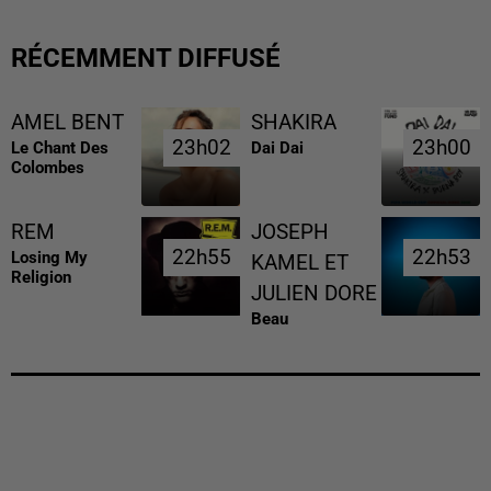
RÉCEMMENT DIFFUSÉ
AMEL BENT
SHAKIRA
23h02
23h02
23h00
23h00
Le Chant Des
Dai Dai
Colombes
REM
JOSEPH
22h55
22h55
22h53
22h53
Losing My
KAMEL ET
Religion
JULIEN DORE
Beau