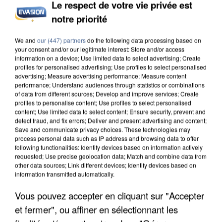
Le respect de votre vie privée est
notre priorité
INCENDIES : L’ÎLE-DE-FRANCE LANCE UN ÉLAN
DE SOLIDARITÉ AVEC LES...
We and
our (447) partners
do the following data processing based on
your consent and/or our legitimate interest: Store and/or access
information on a device; Use limited data to select advertising; Create
profiles for personalised advertising; Use profiles to select personalised
advertising; Measure advertising performance; Measure content
performance; Understand audiences through statistics or combinations
of data from different sources; Develop and improve services; Create
profiles to personalise content; Use profiles to select personalised
content; Use limited data to select content; Ensure security, prevent and
detect fraud, and fix errors; Deliver and present advertising and content;
Save and communicate privacy choices. These technologies may
process personal data such as IP address and browsing data to offer
following functionalities: Identify devices based on information actively
requested; Use precise geolocation data; Match and combine data from
other data sources; Link different devices; Identify devices based on
information transmitted automatically.
Vous pouvez accepter en cliquant sur "Accepter
et fermer", ou affiner en sélectionnant les
APRÈS TOUTES CES CANICULES, LES REFUGES