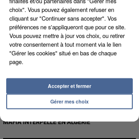
finalités et/ou partenaires dans "Gérer mes
DE FAUNE SAUVAGE SONT...
choix". Vous pouvez également refuser en
cliquant sur "Continuer sans accepter". Vos
préférences ne s'appliqueront que pour ce site.
Vous pouvez mettre à jour vos choix, ou retirer
votre consentement à tout moment via le lien
"Gérer les cookies" situé en bas de chaque
page.
Accepter et fermer
Gérer mes choix
L’UN DES FONDATEURS SUPPOSÉS DE LA DZ
MAFIA INTERPELLÉ EN ALGÉRIE