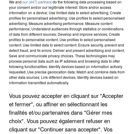
We and
our (447) partners
do the following data processing based on
your consent and/or our legitimate interest: Store and/or access
information on a device; Use limited data to select advertising; Create
profiles for personalised advertising; Use profiles to select personalised
advertising; Measure advertising performance; Measure content
performance; Understand audiences through statistics or combinations
of data from different sources; Develop and improve services; Create
profiles to personalise content; Use profiles to select personalised
content; Use limited data to select content; Ensure security, prevent and
detect fraud, and fix errors; Deliver and present advertising and content;
Save and communicate privacy choices. These technologies may
process personal data such as IP address and browsing data to offer
following functionalities: Identify devices based on information actively
requested; Use precise geolocation data; Match and combine data from
other data sources; Link different devices; Identify devices based on
information transmitted automatically.
APRÈS TOUTES CES CANICULES, LES REFUGES
DE FAUNE SAUVAGE SONT...
Vous pouvez accepter en cliquant sur "Accepter
et fermer", ou affiner en sélectionnant les
finalités et/ou partenaires dans "Gérer mes
choix". Vous pouvez également refuser en
cliquant sur "Continuer sans accepter". Vos