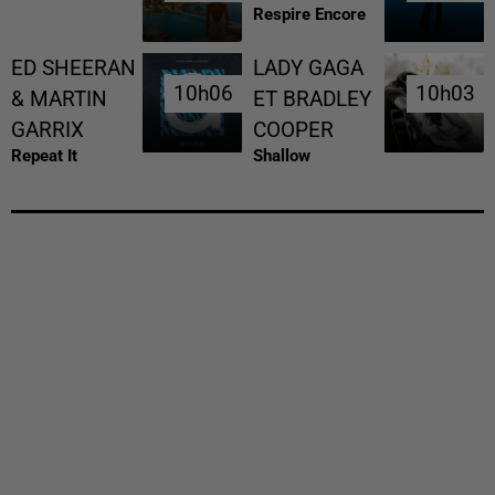
Respire Encore
ED SHEERAN
LADY GAGA
10h06
10h06
10h03
10h03
& MARTIN
ET BRADLEY
GARRIX
COOPER
Repeat It
Shallow