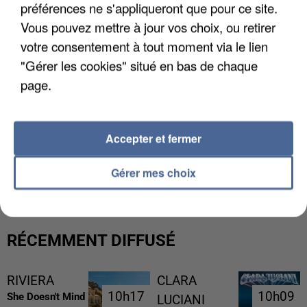
préférences ne s'appliqueront que pour ce site.
Vous pouvez mettre à jour vos choix, ou retirer
votre consentement à tout moment via le lien
"Gérer les cookies" situé en bas de chaque
page.
Accepter et fermer
L’UN DES FONDATEURS SUPPOSÉS DE LA DZ
MAFIA INTERPELLÉ EN ALGÉRIE
Gérer mes choix
RÉCEMMENT DIFFUSÉ
RIVIERA
CLARA
10h17
10h17
10h09
10h09
She Doesn't Mind
LUCIANI