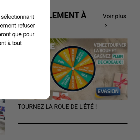
ACTUELLEMENT À
 sélectionnant
Voir plus
GAGNER
lement refuser
eront que pour
nt à tout
TOURNEZ LA ROUE DE L'ÉTÉ !