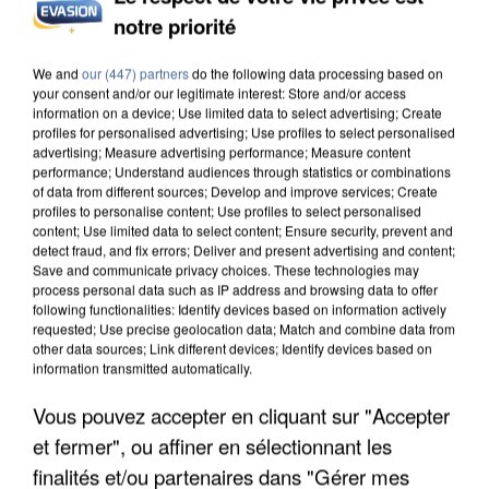
notre priorité
INCENDIES : L’ÎLE-DE-FRANCE LANCE UN ÉLAN
DE SOLIDARITÉ AVEC LES...
We and
our (447) partners
do the following data processing based on
your consent and/or our legitimate interest: Store and/or access
information on a device; Use limited data to select advertising; Create
profiles for personalised advertising; Use profiles to select personalised
advertising; Measure advertising performance; Measure content
performance; Understand audiences through statistics or combinations
of data from different sources; Develop and improve services; Create
profiles to personalise content; Use profiles to select personalised
content; Use limited data to select content; Ensure security, prevent and
detect fraud, and fix errors; Deliver and present advertising and content;
Save and communicate privacy choices. These technologies may
process personal data such as IP address and browsing data to offer
following functionalities: Identify devices based on information actively
requested; Use precise geolocation data; Match and combine data from
other data sources; Link different devices; Identify devices based on
information transmitted automatically.
Vous pouvez accepter en cliquant sur "Accepter
et fermer", ou affiner en sélectionnant les
APRÈS TOUTES CES CANICULES, LES REFUGES
DE FAUNE SAUVAGE SONT...
finalités et/ou partenaires dans "Gérer mes