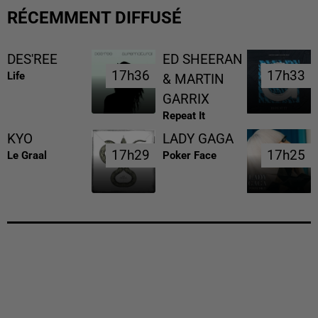
RÉCEMMENT DIFFUSÉ
DES'REE
ED SHEERAN
17h36
17h36
17h33
17h33
Life
& MARTIN
GARRIX
Repeat It
KYO
LADY GAGA
17h29
17h29
17h25
17h25
Le Graal
Poker Face