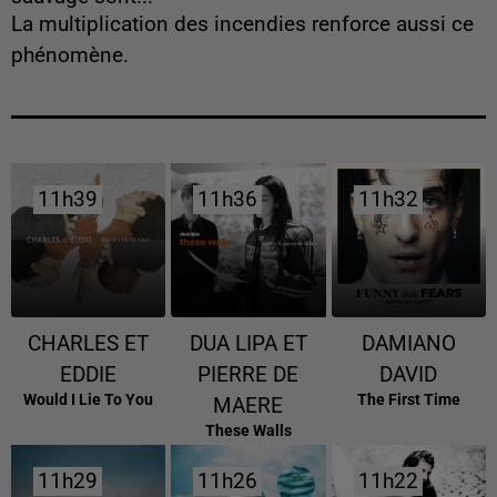
La multiplication des incendies renforce aussi ce
phénomène.
11h39
11h39
11h36
11h36
11h32
11h32
CHARLES ET
DUA LIPA ET
DAMIANO
EDDIE
PIERRE DE
DAVID
Would I Lie To You
The First Time
MAERE
These Walls
11h29
11h29
11h26
11h26
11h22
11h22