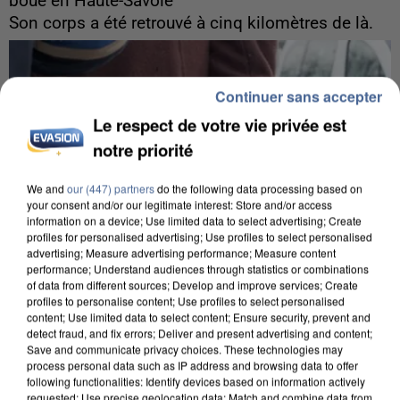
boue en Haute-Savoie
Son corps a été retrouvé à cinq kilomètres de là.
Continuer sans accepter
Le respect de votre vie privée est
notre priorité
We and
our (447) partners
do the following data processing based on
your consent and/or our legitimate interest: Store and/or access
information on a device; Use limited data to select advertising; Create
profiles for personalised advertising; Use profiles to select personalised
advertising; Measure advertising performance; Measure content
performance; Understand audiences through statistics or combinations
of data from different sources; Develop and improve services; Create
profiles to personalise content; Use profiles to select personalised
content; Use limited data to select content; Ensure security, prevent and
detect fraud, and fix errors; Deliver and present advertising and content;
5 août 2026
Save and communicate privacy choices. These technologies may
process personal data such as IP address and browsing data to offer
L’un des fondateurs supposés de la DZ Mafia
following functionalities: Identify devices based on information actively
interpellé en Algérie
requested; Use precise geolocation data; Match and combine data from