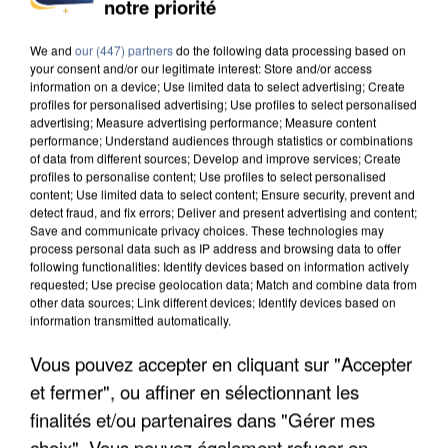
notre priorité
INTERPELLÉ EN ALGÉRIE
We and
our (447) partners
do the following data processing based on
your consent and/or our legitimate interest: Store and/or access
information on a device; Use limited data to select advertising; Create
profiles for personalised advertising; Use profiles to select personalised
advertising; Measure advertising performance; Measure content
performance; Understand audiences through statistics or combinations
of data from different sources; Develop and improve services; Create
profiles to personalise content; Use profiles to select personalised
content; Use limited data to select content; Ensure security, prevent and
detect fraud, and fix errors; Deliver and present advertising and content;
Save and communicate privacy choices. These technologies may
process personal data such as IP address and browsing data to offer
following functionalities: Identify devices based on information actively
requested; Use precise geolocation data; Match and combine data from
other data sources; Link different devices; Identify devices based on
information transmitted automatically.
Vous pouvez accepter en cliquant sur "Accepter
UNE TOURISTE DE L’OISE EMPORTÉE PAR UNE
et fermer", ou affiner en sélectionnant les
COULÉE DE BOUE EN HAUTE-SAVOIE
finalités et/ou partenaires dans "Gérer mes
choix". Vous pouvez également refuser en