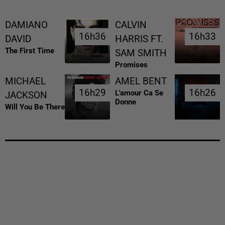
DAMIANO
CALVIN
16h36
16h36
16h33
16h33
DAVID
HARRIS FT.
The First Time
SAM SMITH
Promises
MICHAEL
AMEL BENT
16h29
16h29
16h26
16h26
L'amour Ca Se
JACKSON
Donne
Will You Be There