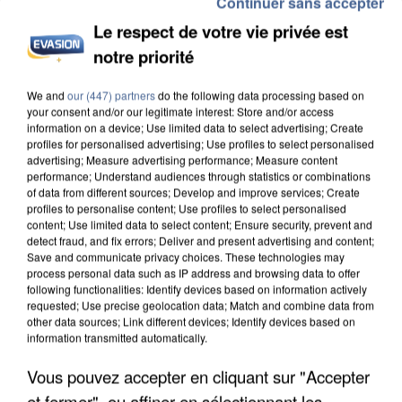
Continuer sans accepter
Le respect de votre vie privée est
notre priorité
L’UN DES FONDATEURS SUPPOSÉS DE LA DZ
MAFIA INTERPELLÉ EN ALGÉRIE
We and
our (447) partners
do the following data processing based on
your consent and/or our legitimate interest: Store and/or access
information on a device; Use limited data to select advertising; Create
profiles for personalised advertising; Use profiles to select personalised
advertising; Measure advertising performance; Measure content
performance; Understand audiences through statistics or combinations
of data from different sources; Develop and improve services; Create
profiles to personalise content; Use profiles to select personalised
content; Use limited data to select content; Ensure security, prevent and
detect fraud, and fix errors; Deliver and present advertising and content;
Save and communicate privacy choices. These technologies may
process personal data such as IP address and browsing data to offer
following functionalities: Identify devices based on information actively
requested; Use precise geolocation data; Match and combine data from
other data sources; Link different devices; Identify devices based on
information transmitted automatically.
Vous pouvez accepter en cliquant sur "Accepter
et fermer", ou affiner en sélectionnant les