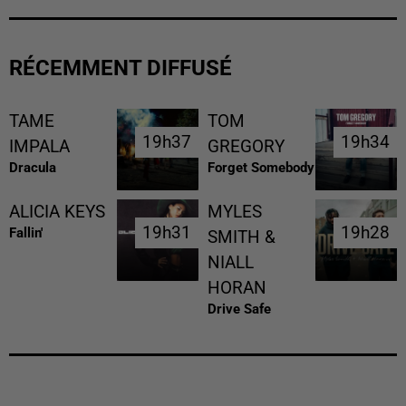
RÉCEMMENT DIFFUSÉ
TAME
TOM
19h37
19h37
19h34
19h34
IMPALA
GREGORY
Dracula
Forget Somebody
ALICIA KEYS
MYLES
19h31
19h31
19h28
19h28
Fallin'
SMITH &
NIALL
HORAN
Drive Safe