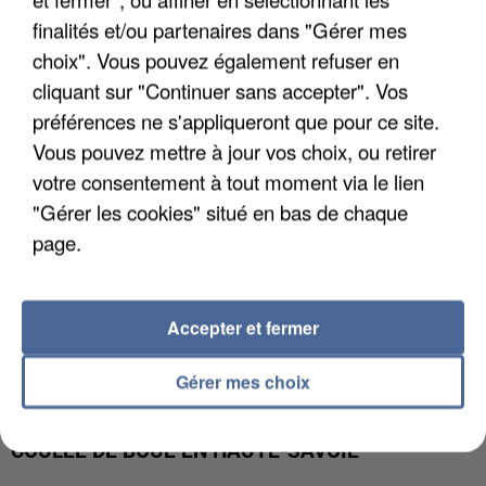
UN SECOND CADRE DE LA DZ MAFIA
finalités et/ou partenaires dans "Gérer mes
INTERPELLÉ EN ALGÉRIE
choix". Vous pouvez également refuser en
cliquant sur "Continuer sans accepter". Vos
préférences ne s'appliqueront que pour ce site.
Vous pouvez mettre à jour vos choix, ou retirer
votre consentement à tout moment via le lien
"Gérer les cookies" situé en bas de chaque
page.
Accepter et fermer
Gérer mes choix
UNE TOURISTE DE L’OISE EMPORTÉE PAR UNE
COULÉE DE BOUE EN HAUTE-SAVOIE