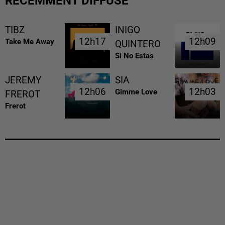
RÉCEMMENT DIFFUSÉ
TIBZ
INIGO
12h17
12h17
12h09
12h09
Take Me Away
QUINTERO
Si No Estas
JEREMY
SIA
12h06
12h06
12h03
12h03
Gimme Love
FREROT
Frerot