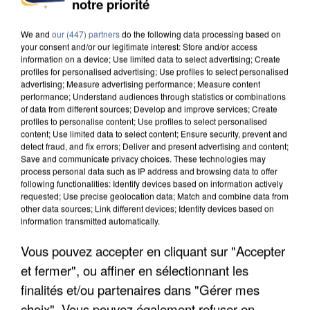
notre priorité
MAFIA INTERPELLÉ EN ALGÉRIE
We and
our (447) partners
do the following data processing based on
your consent and/or our legitimate interest: Store and/or access
information on a device; Use limited data to select advertising; Create
profiles for personalised advertising; Use profiles to select personalised
advertising; Measure advertising performance; Measure content
performance; Understand audiences through statistics or combinations
of data from different sources; Develop and improve services; Create
profiles to personalise content; Use profiles to select personalised
content; Use limited data to select content; Ensure security, prevent and
detect fraud, and fix errors; Deliver and present advertising and content;
Save and communicate privacy choices. These technologies may
process personal data such as IP address and browsing data to offer
following functionalities: Identify devices based on information actively
requested; Use precise geolocation data; Match and combine data from
other data sources; Link different devices; Identify devices based on
information transmitted automatically.
Vous pouvez accepter en cliquant sur "Accepter
UN SECOND CADRE DE LA DZ MAFIA
et fermer", ou affiner en sélectionnant les
INTERPELLÉ EN ALGÉRIE
finalités et/ou partenaires dans "Gérer mes
choix". Vous pouvez également refuser en