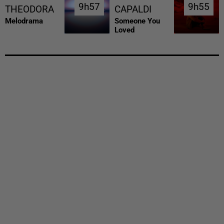
9h57
9h57
9h55
9h55
THEODORA
CAPALDI
Melodrama
Someone You
Loved