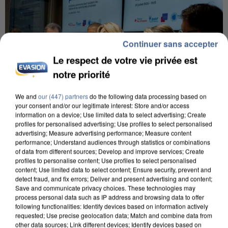
Continuer sans accepter
Le respect de votre vie privée est
notre priorité
We and
our (447) partners
do the following data processing based on
your consent and/or our legitimate interest: Store and/or access
information on a device; Use limited data to select advertising; Create
profiles for personalised advertising; Use profiles to select personalised
advertising; Measure advertising performance; Measure content
INCENDIES : L’ÎLE-DE-FRANCE LANCE UN ÉLAN
performance; Understand audiences through statistics or combinations
DE SOLIDARITÉ AVEC LES...
of data from different sources; Develop and improve services; Create
profiles to personalise content; Use profiles to select personalised
content; Use limited data to select content; Ensure security, prevent and
detect fraud, and fix errors; Deliver and present advertising and content;
Save and communicate privacy choices. These technologies may
process personal data such as IP address and browsing data to offer
following functionalities: Identify devices based on information actively
requested; Use precise geolocation data; Match and combine data from
other data sources; Link different devices; Identify devices based on