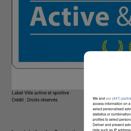
Label Ville active et sportive
We and
our (447) partn
Crédit :
Droits réservés
access information on a 
select personalised ad
statistics or combinatio
profiles to select person
Deliver and present adv
data such as IP address 