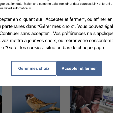
r laquelle sont recensés les différents équipements
eolocation data; Match and combine data from other data sources; Link different de
uve aussi le nombre de communes ayant reçu le label
nsmitted automatically.
 villes doivent proposer une politique sportive «
pter en cliquant sur "Accepter et fermer", ou affiner en
 Les niveaux attribués vont de 1 laurier jusqu'à 4
/ou partenaires dans "Gérer mes choix". Vous pouvez éga
 communes ont le label « Ville active et sportive »,
"Continuer sans accepter". Vos préférences ne s'appliqu
moyenne française de 2%.
uvez mettre à jour vos choix, ou retirer votre consenteme
en "Gérer les cookies" situé en bas de chaque page.
Gérer mes choix
Accepter et fermer