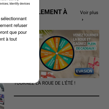
vices; Identify devices
 «
ACTUELLEMENT À
Voir plus
 sélectionnant
GAGNER
lement refuser
eront que pour
nt à tout
TOURNEZ LA ROUE DE L'ÉTÉ !