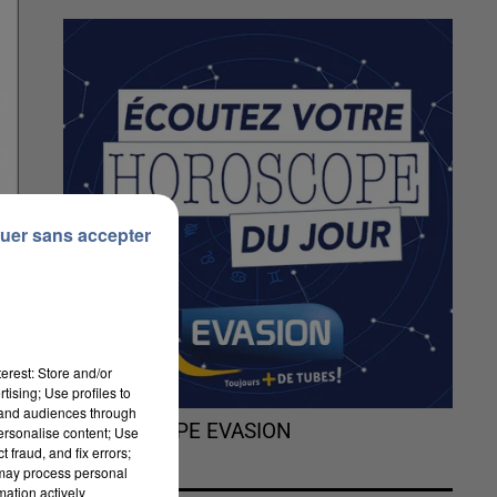
uer sans accepter
erest: Store and/or
tising; Use profiles to
tand audiences through
L'HOROSCOPE EVASION
personalise content; Use
 fraud, and fix errors;
 may process personal
mation actively