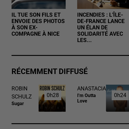
IL TUE SON FILS ET
INCENDIES : L’ÎLE-
ENVOIE DES PHOTOS
DE-FRANCE LANCE
À SON EX-
UN ÉLAN DE
COMPAGNE À NICE
SOLIDARITÉ AVEC
LES...
RÉCEMMENT DIFFUSÉ
ROBIN
ANASTACIA
0h28
0h28
0h24
0h24
I'm Outta
SCHULZ
Love
Sugar