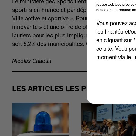
Le ministère des Sports tient une plateforme su
requested; Use precise g
sportifs en France et par département. On y tro
based on information tra
Ville active et sportive ». Pour en bénéficier, les
Vous pouvez acce
innovante » et une offre de plusieurs disciplines.
les finalités et
lauriers pour les plus impliquées. En Essonne, 10
en cliquant sur 
soit 5,2% des municipalités. C'est plus que la 
ce site. Vous po
moment via le li
Nicolas Chacun
LES ARTICLES LES PLUS VUS