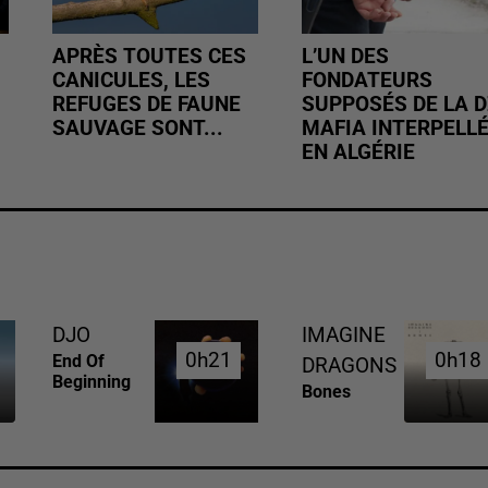
APRÈS TOUTES CES
L’UN DES
CANICULES, LES
FONDATEURS
REFUGES DE FAUNE
SUPPOSÉS DE LA D
SAUVAGE SONT...
MAFIA INTERPELL
EN ALGÉRIE
DJO
IMAGINE
0h21
0h21
0h18
0h18
End Of
DRAGONS
Beginning
Bones