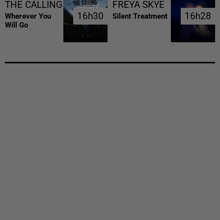
THE CALLING
FREYA SKYE
16h30
16h30
16h28
16h28
Wherever You
Silent Treatment
Will Go