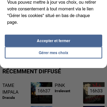
Vous pouvez mettre à jour vos choix, ou retirer
votre consentement à tout moment via le lien
"Gérer les cookies" situé en bas de chaque
page.
Accepter et fermer
UNE TOURISTE DE L’OISE EMPORTÉE PAR UNE
COULÉE DE BOUE EN HAUTE-SAVOIE
Gérer mes choix
RÉCEMMENT DIFFUSÉ
TAME
PINK
16h37
16h37
16h33
16h33
Irrelevant
IMPALA
Dracula