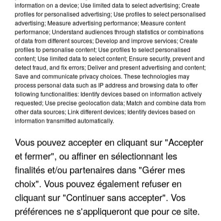
information on a device; Use limited data to select advertising; Create
profiles for personalised advertising; Use profiles to select personalised
advertising; Measure advertising performance; Measure content
performance; Understand audiences through statistics or combinations
of data from different sources; Develop and improve services; Create
profiles to personalise content; Use profiles to select personalised
content; Use limited data to select content; Ensure security, prevent and
detect fraud, and fix errors; Deliver and present advertising and content;
Save and communicate privacy choices. These technologies may
process personal data such as IP address and browsing data to offer
following functionalities: Identify devices based on information actively
requested; Use precise geolocation data; Match and combine data from
other data sources; Link different devices; Identify devices based on
UN SECOND CADRE DE LA DZ MAFIA
information transmitted automatically.
INTERPELLÉ EN ALGÉRIE
Vous pouvez accepter en cliquant sur "Accepter
et fermer", ou affiner en sélectionnant les
finalités et/ou partenaires dans "Gérer mes
choix". Vous pouvez également refuser en
cliquant sur "Continuer sans accepter". Vos
préférences ne s'appliqueront que pour ce site.