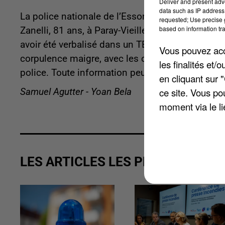
Deliver and present adv
data such as IP address 
La police nationale de l’Essonne lance un appel 
requested; Use precise g
based on information tra
Zanelli, 81 ans, à Paray-Vieille-Poste
.
L’octogéna
avoir été verbalisé dans un TER entre Creil et Pa
Vous pouvez acce
corpulence maigre, avec les cheveux gris et les y
les finalités et
police. Toute information peut être transmise au
en cliquant sur 
ce site. Vous po
Samuel Agutter - Yoan Bela
moment via le li
LES ARTICLES LES PLUS VUS