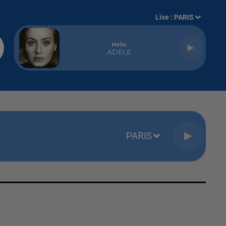
Live :
PARIS
Hello
ADELE
PARIS