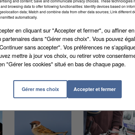
ertising and content; Save and communicate privacy choices. These technologies
and browsing data to offer following functionalities: Identify devices based on infor
à témoins après la disparition inquiétante de Serge
eolocation data; Match and combine data from other data sources; Link different de
nsmitted automatically.
ire n’a plus donné signe de vie depuis ce 9 juin, aprè
ris gare du Nord. Il mesure environ 1,60 mètre, est de
pter en cliquant sur "Accepter et fermer", ou affiner en
eux bleus. Il aurait pu se rendre à Toulouse d’après l
/ou partenaires dans "Gérer mes choix". Vous pouvez éga
 17.
"Continuer sans accepter". Vos préférences ne s'appliqu
uvez mettre à jour vos choix, ou retirer votre consenteme
en "Gérer les cookies" situé en bas de chaque page.
Gérer mes choix
Accepter et fermer