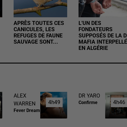
APRÈS TOUTES CES
L’UN DES
CANICULES, LES
FONDATEURS
REFUGES DE FAUNE
SUPPOSÉS DE LA D
SAUVAGE SONT...
MAFIA INTERPELL
EN ALGÉRIE
ALEX
DR YARO
4h49
4h49
4h46
4h46
Confirme
WARREN
Fever Dream