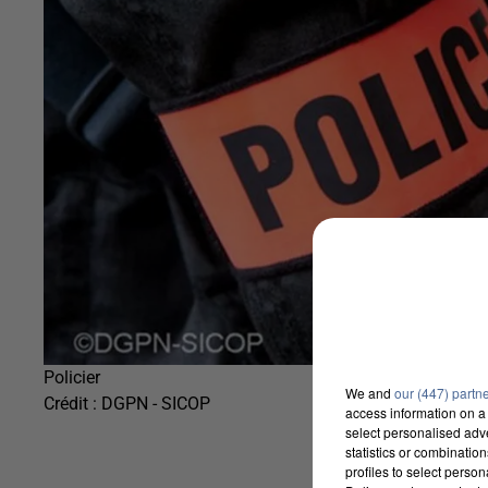
Policier
We and
our (447) partn
Crédit :
DGPN - SICOP
access information on a 
select personalised ad
statistics or combinatio
profiles to select person