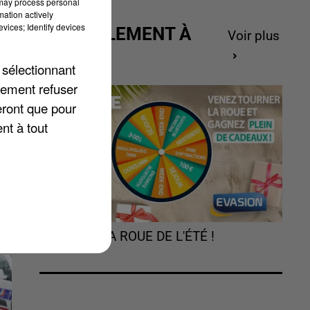
 may process personal
mation actively
vices; Identify devices
ACTUELLEMENT À
Voir plus
s
GAGNER
 sélectionnant
a
lement refuser
eront que pour
nt à tout
TOURNEZ LA ROUE DE L'ÉTÉ !