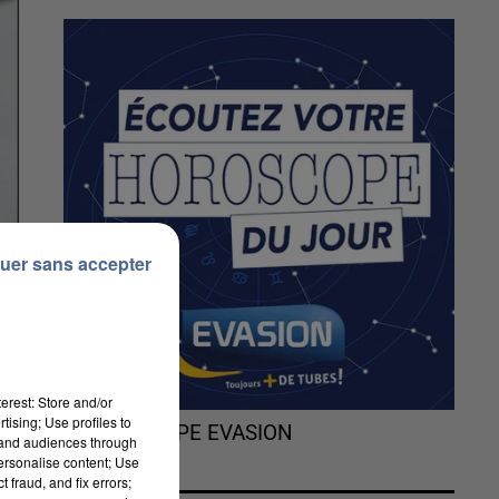
uer sans accepter
erest: Store and/or
tising; Use profiles to
L'HOROSCOPE EVASION
tand audiences through
personalise content; Use
 fraud, and fix errors;