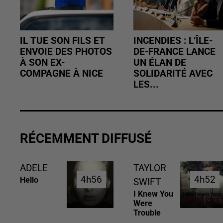
IL TUE SON FILS ET
INCENDIES : L’ÎLE-
ENVOIE DES PHOTOS
DE-FRANCE LANCE
À SON EX-
UN ÉLAN DE
COMPAGNE À NICE
SOLIDARITÉ AVEC
LES...
RÉCEMMENT DIFFUSÉ
ADELE
TAYLOR
4h56
4h56
4h52
4h52
Hello
SWIFT
I Knew You
Were
Trouble