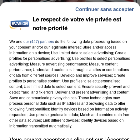
Continuer sans accepter
Le respect de votre vie privée est
notre priorité
We and
our (447) partners
do the following data processing based on
your consent and/or our legitimate interest: Store and/or access
UN SECOND CADRE DE LA DZ MAFIA
information on a device; Use limited data to select advertising; Create
INTERPELLÉ EN ALGÉRIE
profiles for personalised advertising; Use profiles to select personalised
advertising; Measure advertising performance; Measure content
performance; Understand audiences through statistics or combinations
of data from different sources; Develop and improve services; Create
profiles to personalise content; Use profiles to select personalised
content; Use limited data to select content; Ensure security, prevent and
detect fraud, and fix errors; Deliver and present advertising and content;
Save and communicate privacy choices. These technologies may
process personal data such as IP address and browsing data to offer
following functionalities: Identify devices based on information actively
requested; Use precise geolocation data; Match and combine data from
other data sources; Link different devices; Identify devices based on
information transmitted automatically.
Vous pouvez accepter en cliquant sur "Accepter