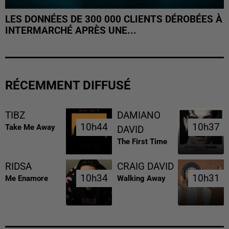
LES DONNÉES DE 300 000 CLIENTS DÉROBÉES À
INTERMARCHÉ APRÈS UNE...
RÉCEMMENT DIFFUSÉ
TIBZ
DAMIANO
10h44
10h44
10h37
10h37
Take Me Away
DAVID
The First Time
RIDSA
CRAIG DAVID
10h34
10h34
10h31
10h31
Me Enamore
Walking Away