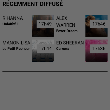
RÉCEMMENT DIFFUSÉ
RIHANNA
ALEX
17h49
17h49
17h46
17h46
Unfaithful
WARREN
Fever Dream
MANON LISA
ED SHEERAN
17h44
17h44
17h38
17h38
Le Petit Pecheur
Camera