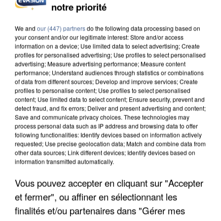
notre priorité
UN SECOND CADRE DE LA DZ MAFIA
INTERPELLÉ EN ALGÉRIE
We and
our (447) partners
do the following data processing based on
your consent and/or our legitimate interest: Store and/or access
information on a device; Use limited data to select advertising; Create
profiles for personalised advertising; Use profiles to select personalised
advertising; Measure advertising performance; Measure content
performance; Understand audiences through statistics or combinations
of data from different sources; Develop and improve services; Create
profiles to personalise content; Use profiles to select personalised
content; Use limited data to select content; Ensure security, prevent and
detect fraud, and fix errors; Deliver and present advertising and content;
Save and communicate privacy choices. These technologies may
process personal data such as IP address and browsing data to offer
following functionalities: Identify devices based on information actively
requested; Use precise geolocation data; Match and combine data from
other data sources; Link different devices; Identify devices based on
information transmitted automatically.
Vous pouvez accepter en cliquant sur "Accepter
et fermer", ou affiner en sélectionnant les
UNE TOURISTE DE L’OISE EMPORTÉE PAR UNE
COULÉE DE BOUE EN HAUTE-SAVOIE
finalités et/ou partenaires dans "Gérer mes