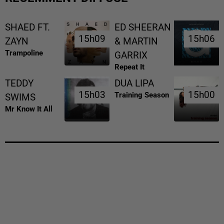
SHAED FT.
ED SHEERAN
15h09
15h09
15h06
15h06
ZAYN
& MARTIN
Trampoline
GARRIX
Repeat It
TEDDY
DUA LIPA
15h03
15h03
15h00
15h00
Training Season
SWIMS
Mr Know It All