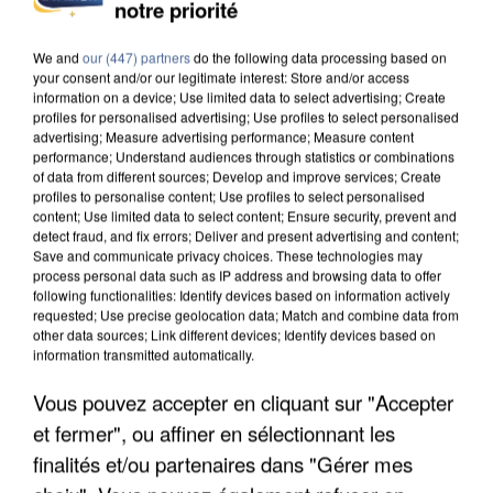
notre priorité
UNE TOURISTE DE L’OISE EMPORTÉE PAR UNE
COULÉE DE BOUE EN HAUTE-SAVOIE
We and
our (447) partners
do the following data processing based on
your consent and/or our legitimate interest: Store and/or access
information on a device; Use limited data to select advertising; Create
profiles for personalised advertising; Use profiles to select personalised
advertising; Measure advertising performance; Measure content
performance; Understand audiences through statistics or combinations
of data from different sources; Develop and improve services; Create
profiles to personalise content; Use profiles to select personalised
content; Use limited data to select content; Ensure security, prevent and
detect fraud, and fix errors; Deliver and present advertising and content;
Save and communicate privacy choices. These technologies may
process personal data such as IP address and browsing data to offer
following functionalities: Identify devices based on information actively
requested; Use precise geolocation data; Match and combine data from
other data sources; Link different devices; Identify devices based on
information transmitted automatically.
Vous pouvez accepter en cliquant sur "Accepter
et fermer", ou affiner en sélectionnant les
LES DONNÉES DE 300 000 CLIENTS DÉROBÉES À
finalités et/ou partenaires dans "Gérer mes
INTERMARCHÉ APRÈS UNE...