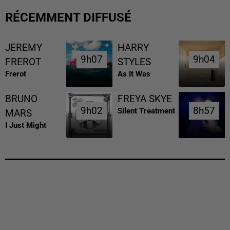
RÉCEMMENT DIFFUSÉ
JEREMY
HARRY
9h07
9h07
9h04
9h04
FREROT
STYLES
Frerot
As It Was
BRUNO
FREYA SKYE
9h02
9h02
8h57
8h57
Silent Treatment
MARS
I Just Might