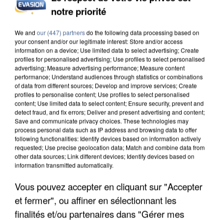
notre priorité
APRÈS TOUTES CES CANICULES, LES REFUGES
DE FAUNE SAUVAGE SONT...
We and
our (447) partners
do the following data processing based on
your consent and/or our legitimate interest: Store and/or access
information on a device; Use limited data to select advertising; Create
profiles for personalised advertising; Use profiles to select personalised
advertising; Measure advertising performance; Measure content
performance; Understand audiences through statistics or combinations
of data from different sources; Develop and improve services; Create
profiles to personalise content; Use profiles to select personalised
content; Use limited data to select content; Ensure security, prevent and
detect fraud, and fix errors; Deliver and present advertising and content;
Save and communicate privacy choices. These technologies may
process personal data such as IP address and browsing data to offer
following functionalities: Identify devices based on information actively
requested; Use precise geolocation data; Match and combine data from
other data sources; Link different devices; Identify devices based on
information transmitted automatically.
Vous pouvez accepter en cliquant sur "Accepter
et fermer", ou affiner en sélectionnant les
L’UN DES FONDATEURS SUPPOSÉS DE LA DZ
finalités et/ou partenaires dans "Gérer mes
MAFIA INTERPELLÉ EN ALGÉRIE