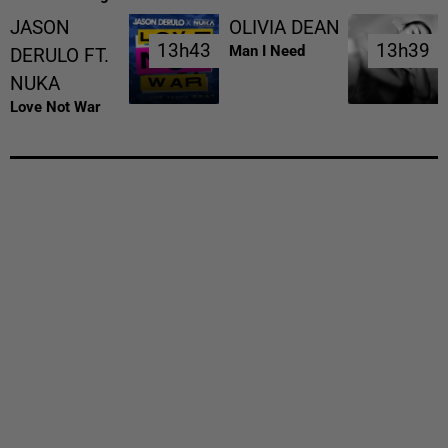
JASON
OLIVIA DEAN
13h43
13h43
13h39
13h39
Man I Need
DERULO FT.
NUKA
Love Not War