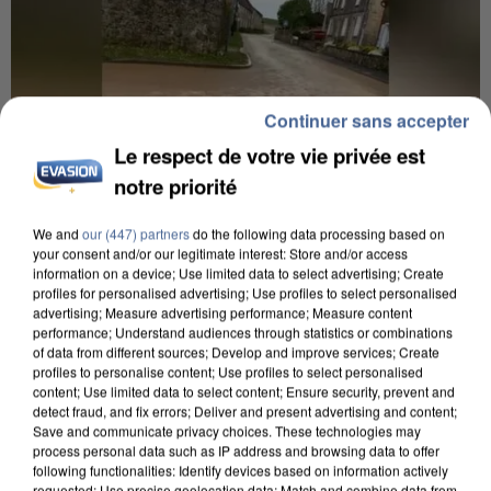
Continuer sans accepter
Le respect de votre vie privée est
notre priorité
We and
our (447) partners
do the following data processing based on
your consent and/or our legitimate interest: Store and/or access
information on a device; Use limited data to select advertising; Create
profiles for personalised advertising; Use profiles to select personalised
UNE TOURISTE DE L’OISE EMPORTÉE PAR UNE
advertising; Measure advertising performance; Measure content
COULÉE DE BOUE EN HAUTE-SAVOIE
performance; Understand audiences through statistics or combinations
of data from different sources; Develop and improve services; Create
profiles to personalise content; Use profiles to select personalised
content; Use limited data to select content; Ensure security, prevent and
detect fraud, and fix errors; Deliver and present advertising and content;
Save and communicate privacy choices. These technologies may
process personal data such as IP address and browsing data to offer
following functionalities: Identify devices based on information actively
requested; Use precise geolocation data; Match and combine data from