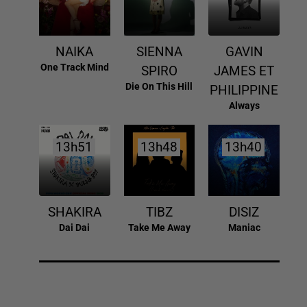
NAIKA
SIENNA
GAVIN
One Track Mind
SPIRO
JAMES ET
Die On This Hill
PHILIPPINE
Always
13h51
13h51
13h48
13h48
13h40
13h40
SHAKIRA
TIBZ
DISIZ
Dai Dai
Take Me Away
Maniac