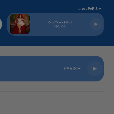
Live :
PARIS
One Track Mind
NAIKA
PARIS