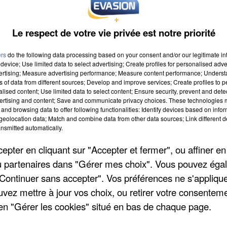
Le respect de votre vie privée est notre priorité
ers
do the following data processing based on your consent and/or our legitimate int
device; Use limited data to select advertising; Create profiles for personalised adver
vertising; Measure advertising performance; Measure content performance; Unders
ns of data from different sources; Develop and improve services; Create profiles to 
016 à 8h00
alised content; Use limited data to select content; Ensure security, prevent and detect
ertising and content; Save and communicate privacy choices. These technologies
016 à 18h59
and browsing data to offer following functionalities: Identify devices based on infor
eolocation data; Match and combine data from other data sources; Link different de
nsmitted automatically.
pter en cliquant sur "Accepter et fermer", ou affiner en
g / Parc culturel de Rentilly
/ou partenaires dans "Gérer mes choix". Vous pouvez éga
artin
"Continuer sans accepter". Vos préférences ne s'appliqu
uvez mettre à jour vos choix, ou retirer votre consenteme
en "Gérer les cookies" situé en bas de chaque page.