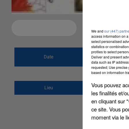
Ajouter à votre calendrier
We and
our (447) partn
access information on a 
select personalised ad
statistics or combinatio
du
2 novembre 2
profiles to select person
Date
Deliver and present adv
au
2 novembre 2
data such as IP address 
requested; Use precise g
based on information tra
Vous pouvez acce
1, rue de l&#039;étan
Lieu
les finalités et
77600
Bussy-Saint-M
en cliquant sur 
ce site. Vous po
moment via le li