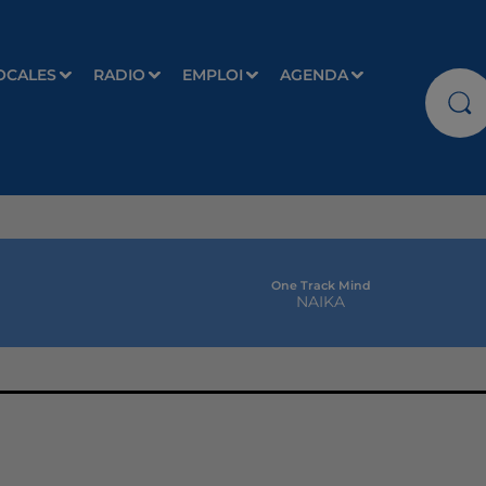
OCALES
RADIO
EMPLOI
AGENDA
One Track Mind
NAIKA