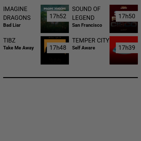
IMAGINE
SOUND OF
17h52
17h52
17h50
17h50
DRAGONS
LEGEND
Bad Liar
San Francisco
TIBZ
TEMPER CITY
17h48
17h48
17h39
17h39
Take Me Away
Self Aware