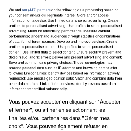
We and
our (447) partners
do the following data processing based on
your consent and/or our legitimate interest: Store and/or access
information on a device; Use limited data to select advertising; Create
profiles for personalised advertising; Use profiles to select personalised
advertising; Measure advertising performance; Measure content
performance; Understand audiences through statistics or combinations
of data from different sources; Develop and improve services; Create
profiles to personalise content; Use profiles to select personalised
content; Use limited data to select content; Ensure security, prevent and
detect fraud, and fix errors; Deliver and present advertising and content;
Save and communicate privacy choices. These technologies may
process personal data such as IP address and browsing data to offer
following functionalities: Identify devices based on information actively
requested; Use precise geolocation data; Match and combine data from
other data sources; Link different devices; Identify devices based on
information transmitted automatically.
Vous pouvez accepter en cliquant sur "Accepter
APRÈS TOUTES CES CANICULES, LES REFUGES
et fermer", ou affiner en sélectionnant les
DE FAUNE SAUVAGE SONT...
finalités et/ou partenaires dans "Gérer mes
choix". Vous pouvez également refuser en