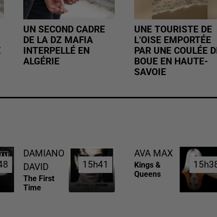
UN SECOND CADRE
UNE TOURISTE DE
DE LA DZ MAFIA
L’OISE EMPORTÉE
Z
INTERPELLÉ EN
PAR UNE COULÉE D
ALGÉRIE
BOUE EN HAUTE-
SAVOIE
DAMIANO
AVA MAX
48
48
15h41
15h41
15h3
15h3
Kings &
DAVID
Queens
The First
Time