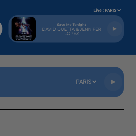
Live :
PARIS
Save Me Tonight
DAVID GUETTA & JENNIFER
LOPEZ
PARIS