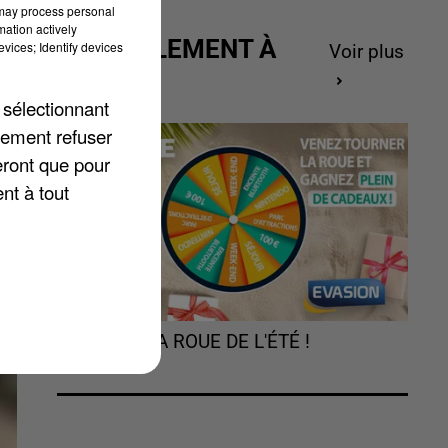
 may process personal
és
mation actively
ACTUELLEMENT À
vices; Identify devices
Voir plus
e.
GAGNER
s
 sélectionnant
lement refuser
eront que pour
nt à tout
TOURNEZ LA ROUE DE L'ÉTÉ !