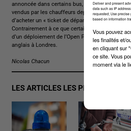
Deliver and present adv
annoncée dans certains bus, n’est qu’une mesure
data such as IP address 
vendus par les chauffeurs depuis le 1er novembr
requested; Use precise g
based on information tra
d’acheter un « ticket de dépannage » à 2,50 €, 
Contrairement à ce que certains internautes ont 
Vous pouvez acce
d’un déploiement de l’Open Payment, qui existe
les finalités et
anglais à Londres.
en cliquant sur 
ce site. Vous po
Nicolas Chacun
moment via le li
LES ARTICLES LES PLUS VUS