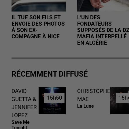
IL TUE SON FILS ET
L’UN DES
ENVOIE DES PHOTOS
FONDATEURS
À SON EX-
SUPPOSÉS DE LA D
COMPAGNE À NICE
MAFIA INTERPELLÉ
EN ALGÉRIE
RÉCEMMENT DIFFUSÉ
DAVID
CHRISTOPHE
15h50
15h50
15h
15h
GUETTA &
MAE
La Lune
JENNIFER
LOPEZ
Save Me
Tonight