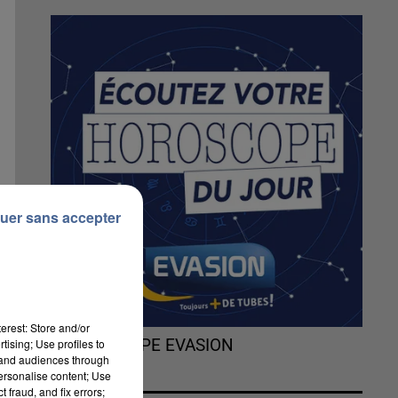
uer sans accepter
erest: Store and/or
tising; Use profiles to
L'HOROSCOPE EVASION
tand audiences through
personalise content; Use
 fraud, and fix errors;