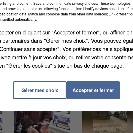
ertising and content; Save and communicate privacy choices. These technologies
 de secours liée à la disparition des tickets cartonn
and browsing data to offer following functionalities: Identify devices based on infor
e. Elle permettra aux voyageurs dépourvus de titre
eolocation data; Match and combine data from other data sources; Link different de
nsmitted automatically.
valable uniquement pour un trajet sans correspondanc
annoncé sur les réseaux sociaux, il ne s’agit donc pa
pter en cliquant sur "Accepter et fermer", ou affiner en
 par exemple à Lyon ou Dijon ou chez nos voisins
/ou partenaires dans "Gérer mes choix". Vous pouvez éga
"Continuer sans accepter". Vos préférences ne s'appliqu
uvez mettre à jour vos choix, ou retirer votre consenteme
en "Gérer les cookies" situé en bas de chaque page.
Gérer mes choix
Accepter et fermer