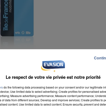
Contin
Le respect de votre vie privée est notre priorité
ers
do the following data processing based on your consent and/or our legitimate int
device; Use limited data to select advertising; Create profiles for personalised adver
vertising; Measure advertising performance; Measure content performance; Unders
ns of data from different sources; Develop and improve services; Create profiles to 
émenti cette idée. La validation sans contact,
alised content; Use limited data to select content; Ensure security, prevent and detect