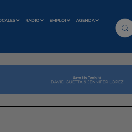
OCALES
RADIO
EMPLOI
AGENDA
Save Me Tonight
DAVID GUETTA & JENNIFER LOPEZ