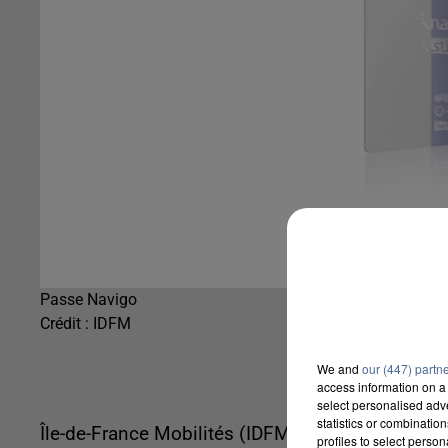
Passe Navigo
Crédit :
IDFM
We and
our (447) partn
access information on a 
select personalised ad
statistics or combinatio
Île-de-France Mobilités (IDFM) a formellement d
profiles to select person