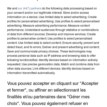
We and
our (447) partners
do the following data processing based on
your consent and/or our legitimate interest: Store and/or access
information on a device; Use limited data to select advertising; Create
profiles for personalised advertising; Use profiles to select personalised
advertising; Measure advertising performance; Measure content
performance; Understand audiences through statistics or combinations
of data from different sources; Develop and improve services; Create
profiles to personalise content; Use profiles to select personalised
content; Use limited data to select content; Ensure security, prevent and
detect fraud, and fix errors; Deliver and present advertising and content;
Save and communicate privacy choices. These technologies may
process personal data such as IP address and browsing data to offer
following functionalities: Identify devices based on information actively
requested; Use precise geolocation data; Match and combine data from
other data sources; Link different devices; Identify devices based on
information transmitted automatically.
LES DONNÉES DE 300 000 CLIENTS DÉROBÉES À
Vous pouvez accepter en cliquant sur "Accepter
INTERMARCHÉ APRÈS UNE...
et fermer", ou affiner en sélectionnant les
finalités et/ou partenaires dans "Gérer mes
choix". Vous pouvez également refuser en