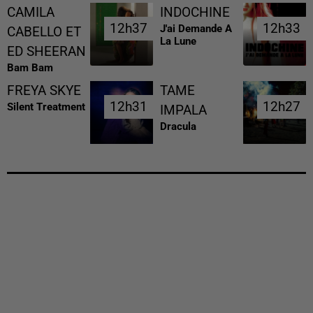
CAMILA
INDOCHINE
12h37
12h37
12h33
12h33
J'ai Demande A
CABELLO ET
La Lune
ED SHEERAN
Bam Bam
FREYA SKYE
TAME
12h31
12h31
12h27
12h27
Silent Treatment
IMPALA
Dracula