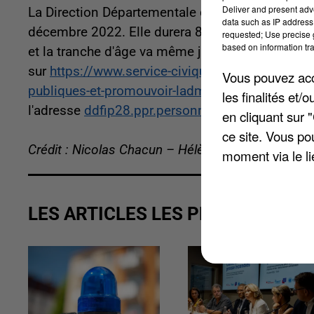
Deliver and present adv
La Direction Départementale des Finances Publi
data such as IP address 
décembre 2022. Elle durera 8 mois à raison de 24
requested; Use precise g
based on information tra
et la tranche d'âge va même jusqu'à 30 ans pour
sur
https://www.service-civique.gouv.fr/trouve
Vous pouvez acce
publiques-et-promouvoir-ladministration-num
les finalités et
l'adresse
ddfip28.ppr.personnel@dgfip.finances.
en cliquant sur 
ce site. Vous po
Crédit : Nicolas Chacun – Hélène Virat
moment via le li
LES ARTICLES LES PLUS VUS