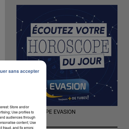
uer sans accepter
erest: Store and/or
L'HOROSCOPE EVASION
tising; Use profiles to
tand audiences through
personalise content; Use
 fraud, and fix errors;