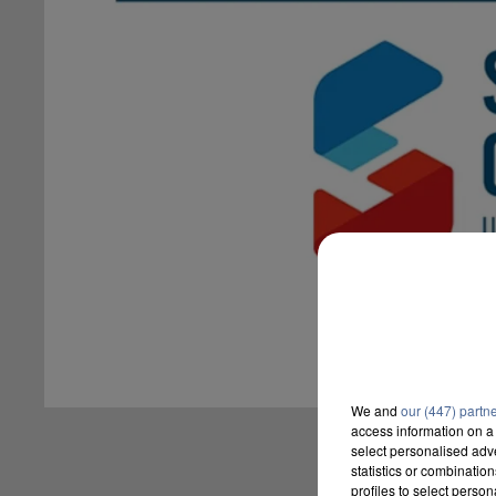
We and
our (447) partn
access information on a 
select personalised ad
statistics or combinatio
profiles to select person