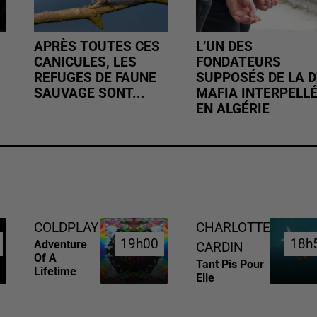
APRÈS TOUTES CES
L’UN DES
CANICULES, LES
FONDATEURS
REFUGES DE FAUNE
SUPPOSÉS DE LA D
SAUVAGE SONT...
MAFIA INTERPELL
EN ALGÉRIE
COLDPLAY
CHARLOTTE
19h00
19h00
18h
18h
Adventure
CARDIN
Of A
Tant Pis Pour
Lifetime
Elle