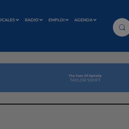
OCALES
RADIO
EMPLOI
AGENDA
The Fate Of Ophelia
TAYLOR SWIFT