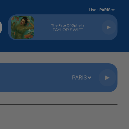
Live :
PARIS
The Fate Of Ophelia
TAYLOR SWIFT
PARIS