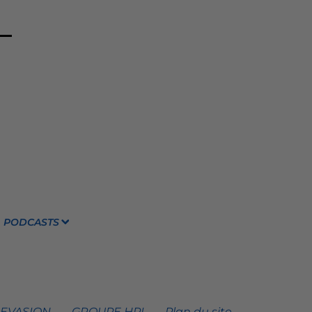
PODCASTS
 EVASION
GROUPE HPI
Plan du site