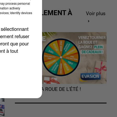
 may process personal
mation actively
ACTUELLEMENT À
,
vices; Identify devices
Voir plus
GAGNER
 sélectionnant
lement refuser
eront que pour
nt à tout
TOURNEZ LA ROUE DE L'ÉTÉ !