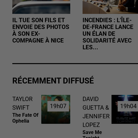
IL TUE SON FILS ET
INCENDIES : L’ÎLE-
ENVOIE DES PHOTOS
DE-FRANCE LANCE
À SON EX-
UN ÉLAN DE
COMPAGNE À NICE
SOLIDARITÉ AVEC
LES...
RÉCEMMENT DIFFUSÉ
TAYLOR
DAVID
19h07
19h07
19h04
19h04
SWIFT
GUETTA &
The Fate Of
JENNIFER
Ophelia
LOPEZ
Save Me