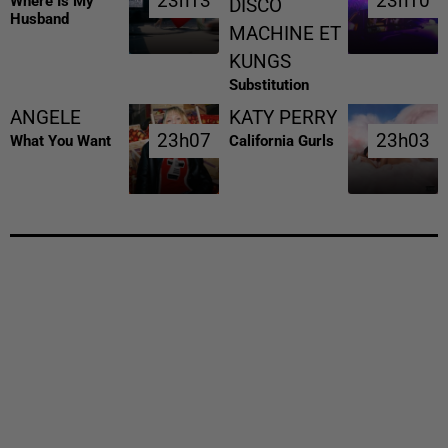
23h13
23h13
23h10
23h10
Where Is My
DISCO
Husband
MACHINE ET
KUNGS
Substitution
ANGELE
KATY PERRY
23h07
23h07
23h03
23h03
What You Want
California Gurls