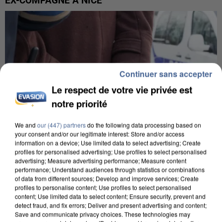
EX-COMPAGNE À NICE
Continuer sans accepter
Le respect de votre vie privée est
notre priorité
We and
our (447) partners
do the following data processing based on
your consent and/or our legitimate interest: Store and/or access
information on a device; Use limited data to select advertising; Create
profiles for personalised advertising; Use profiles to select personalised
advertising; Measure advertising performance; Measure content
performance; Understand audiences through statistics or combinations
of data from different sources; Develop and improve services; Create
L’UN DES FONDATEURS SUPPOSÉS DE LA DZ
profiles to personalise content; Use profiles to select personalised
MAFIA INTERPELLÉ EN ALGÉRIE
content; Use limited data to select content; Ensure security, prevent and
detect fraud, and fix errors; Deliver and present advertising and content;
Save and communicate privacy choices. These technologies may