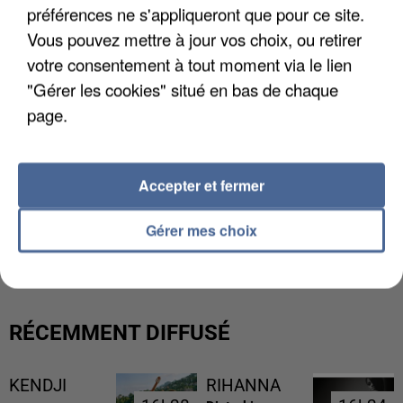
préférences ne s'appliqueront que pour ce site.
Vous pouvez mettre à jour vos choix, ou retirer
votre consentement à tout moment via le lien
"Gérer les cookies" situé en bas de chaque
page.
Accepter et fermer
L’UN DES FONDATEURS SUPPOSÉS DE LA DZ
Gérer mes choix
MAFIA INTERPELLÉ EN ALGÉRIE
RÉCEMMENT DIFFUSÉ
KENDJI
RIHANNA