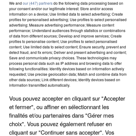
We and
our (447) partners
do the following data processing based on
your consent and/or our legitimate interest: Store and/or access
information on a device; Use limited data to select advertising; Create
profiles for personalised advertising; Use profiles to select personalised
advertising; Measure advertising performance; Measure content
performance; Understand audiences through statistics or combinations
of data from different sources; Develop and improve services; Create
profiles to personalise content; Use profiles to select personalised
content; Use limited data to select content; Ensure security, prevent and
detect fraud, and fix errors; Deliver and present advertising and content;
Save and communicate privacy choices. These technologies may
process personal data such as IP address and browsing data to offer
following functionalities: Identify devices based on information actively
requested; Use precise geolocation data; Match and combine data from
other data sources; Link different devices; Identify devices based on
information transmitted automatically.
APRÈS TOUTES CES CANICULES, LES REFUGES
Vous pouvez accepter en cliquant sur "Accepter
DE FAUNE SAUVAGE SONT...
et fermer", ou affiner en sélectionnant les
finalités et/ou partenaires dans "Gérer mes
choix". Vous pouvez également refuser en
cliquant sur "Continuer sans accepter". Vos