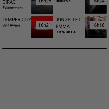
16h28
16h28
16h24
16h24
Disturbia
GIRAC
Evidemment
TEMPER CITY
JUNGELI ET
16h21
16h21
16h18
16h18
Self Aware
EMMA
Juste Un Peu