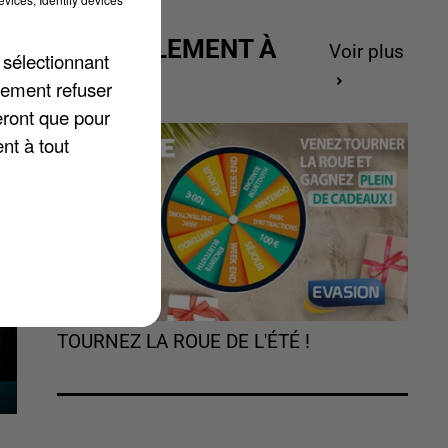
e
ACTUELLEMENT À
Voir plus
 sélectionnant
GAGNER
lement refuser
eront que pour
nt à tout
TOURNEZ LA ROUE DE L'ÉTÉ !