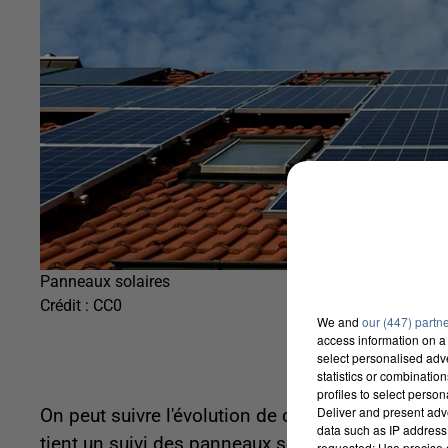
Panneaux solaires
Crédit :
CC0
We and
our (447) partn
access information on a 
select personalised ad
statistics or combinatio
profiles to select person
Deliver and present adv
On peut suivre l'évolution de cet usage grâce à l'
data such as IP address 
tient un suivi des panneaux solaires installés c
requested; Use precise g