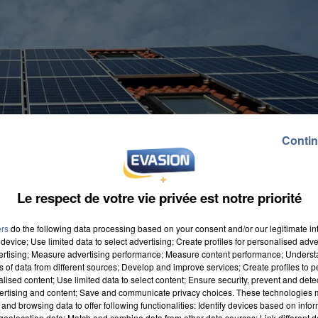
Contin
Le respect de votre vie privée est notre priorité
ers
do the following data processing based on your consent and/or our legitimate int
device; Use limited data to select advertising; Create profiles for personalised adver
vertising; Measure advertising performance; Measure content performance; Unders
ns of data from different sources; Develop and improve services; Create profiles to 
alised content; Use limited data to select content; Ensure security, prevent and detect
ertising and content; Save and communicate privacy choices. These technologies
observatoire français de la transition écologique. Il
and browsing data to offer following functionalities: Identify devices based on infor
hez les particuliers, qui leur permet de consommer
eolocation data; Match and combine data from other data sources; Link different de