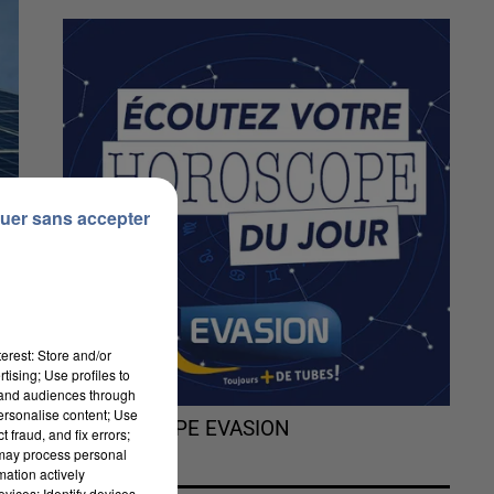
uer sans accepter
erest: Store and/or
tising; Use profiles to
tand audiences through
personalise content; Use
L'HOROSCOPE EVASION
 fraud, and fix errors;
 may process personal
mation actively
vices; Identify devices