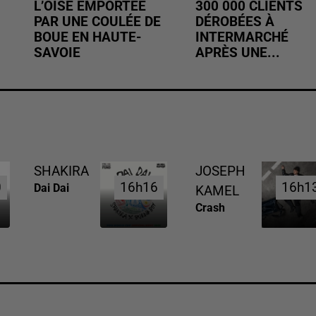
L’OISE EMPORTÉE
300 000 CLIENTS
PAR UNE COULÉE DE
DÉROBÉES À
BOUE EN HAUTE-
INTERMARCHÉ
SAVOIE
APRÈS UNE...
SHAKIRA
JOSEPH
0
0
16h16
16h16
16h1
16h1
Dai Dai
KAMEL
Crash