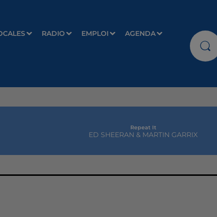
OCALES
RADIO
EMPLOI
AGENDA
Repeat It
ED SHEERAN & MARTIN GARRIX