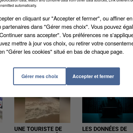
nsmitted automatically.
nstatait fin septembre une évolution de +27% du nombr
tion individuelle au troisième trimestre 2025,
pter en cliquant sur "Accepter et fermer", ou affiner en
uissance de 25 mégawatts.
/ou partenaires dans "Gérer mes choix". Vous pouvez éga
"Continuer sans accepter". Vos préférences ne s'appliqu
uvez mettre à jour vos choix, ou retirer votre consenteme
en "Gérer les cookies" situé en bas de chaque page.
Gérer mes choix
Accepter et fermer
UNE TOURISTE DE
LES DONNÉES DE