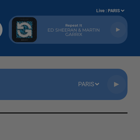
Live :
PARIS
Repeat It
ED SHEERAN & MARTIN
GARRIX
PARIS