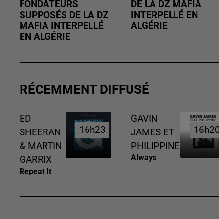
FONDATEURS
DE LA DZ MAFIA
SUPPOSÉS DE LA DZ
INTERPELLÉ EN
MAFIA INTERPELLÉ
ALGÉRIE
EN ALGÉRIE
RÉCEMMENT DIFFUSÉ
ED
GAVIN
16h23
16h23
16h2
16h2
SHEERAN
JAMES ET
& MARTIN
PHILIPPINE
Always
GARRIX
Repeat It