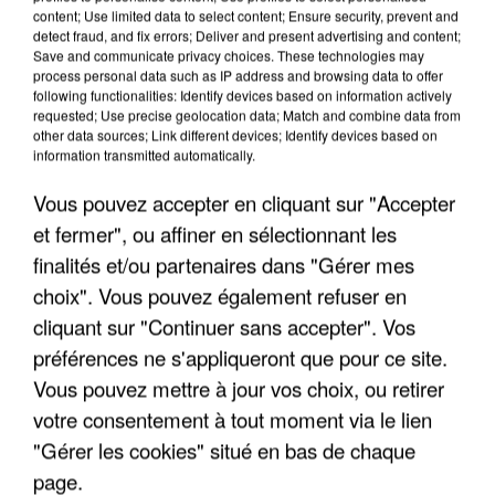
content; Use limited data to select content; Ensure security, prevent and
detect fraud, and fix errors; Deliver and present advertising and content;
Save and communicate privacy choices. These technologies may
process personal data such as IP address and browsing data to offer
following functionalities: Identify devices based on information actively
requested; Use precise geolocation data; Match and combine data from
other data sources; Link different devices; Identify devices based on
information transmitted automatically.
Vous pouvez accepter en cliquant sur "Accepter
et fermer", ou affiner en sélectionnant les
finalités et/ou partenaires dans "Gérer mes
6 août 2026
choix". Vous pouvez également refuser en
Gabriel Attal et Raphaël Glucksmann visés par des
cliquant sur "Continuer sans accepter". Vos
ingérences...
préférences ne s'appliqueront que pour ce site.
Sollicité, Sébastien Lecornu annonce un "travail
Vous pouvez mettre à jour vos choix, ou retirer
commun" avec les partis à la rentrée.
votre consentement à tout moment via le lien
"Gérer les cookies" situé en bas de chaque
page.