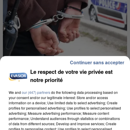
Continuer sans accepter
8h00
Le respect de votre vie privée est
Un second cadre de la DZ Mafia interpellé en
notre priorité
Algérie
Un cofondateur du réseau avait été interpellé
We and
our (447) partners
do the following data processing based on
your consent and/or our legitimate interest: Store and/or access
quelques jours plus tôt.
information on a device; Use limited data to select advertising; Create
profiles for personalised advertising; Use profiles to select personalised
advertising; Measure advertising performance; Measure content
performance; Understand audiences through statistics or combinations
of data from different sources; Develop and improve services; Create
profiles to personalise content; Use profiles to select personalised