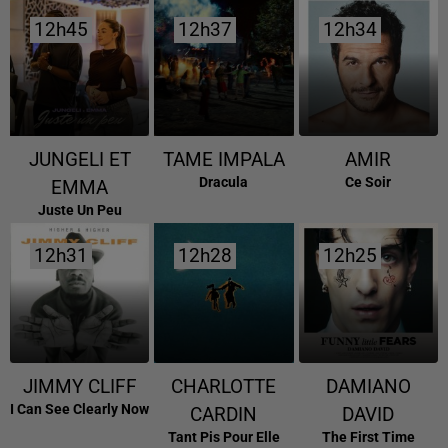
12h45
12h45
12h37
12h37
12h34
12h34
JUNGELI ET
TAME IMPALA
AMIR
Dracula
Ce Soir
EMMA
Juste Un Peu
12h31
12h31
12h28
12h28
12h25
12h25
JIMMY CLIFF
CHARLOTTE
DAMIANO
I Can See Clearly Now
CARDIN
DAVID
Tant Pis Pour Elle
The First Time