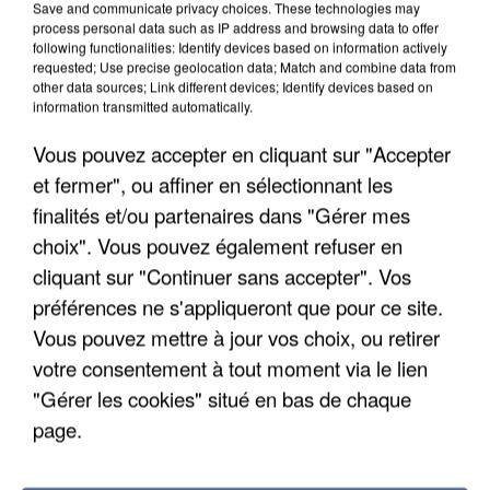
Save and communicate privacy choices. These technologies may
process personal data such as IP address and browsing data to offer
following functionalities: Identify devices based on information actively
requested; Use precise geolocation data; Match and combine data from
other data sources; Link different devices; Identify devices based on
information transmitted automatically.
Vous pouvez accepter en cliquant sur "Accepter
et fermer", ou affiner en sélectionnant les
finalités et/ou partenaires dans "Gérer mes
choix". Vous pouvez également refuser en
6 août 2026
cliquant sur "Continuer sans accepter". Vos
Gabriel Attal et Raphaël Glucksmann visés par des
ingérences...
préférences ne s'appliqueront que pour ce site.
Sollicité, Sébastien Lecornu annonce un "travail
Vous pouvez mettre à jour vos choix, ou retirer
commun" avec les partis à la rentrée.
votre consentement à tout moment via le lien
"Gérer les cookies" situé en bas de chaque
page.