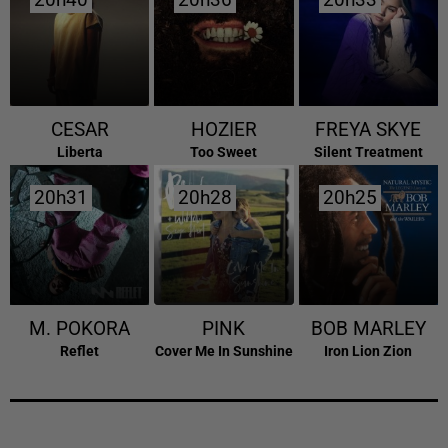
20h40
20h40
20h36
20h36
20h33
20h33
CESAR
HOZIER
FREYA SKYE
Liberta
Too Sweet
Silent Treatment
20h31
20h31
20h28
20h28
20h25
20h25
M. POKORA
PINK
BOB MARLEY
Reflet
Cover Me In Sunshine
Iron Lion Zion