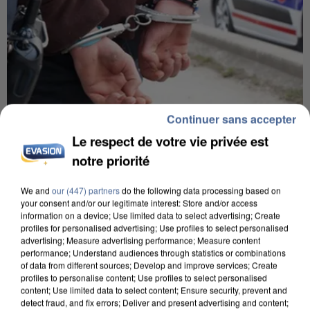
Continuer sans accepter
Le respect de votre vie privée est
8h00
notre priorité
Un second cadre de la DZ Mafia interpellé en
Algérie
We and
our (447) partners
do the following data processing based on
Un cofondateur du réseau avait été interpellé
your consent and/or our legitimate interest: Store and/or access
quelques jours plus tôt.
information on a device; Use limited data to select advertising; Create
profiles for personalised advertising; Use profiles to select personalised
advertising; Measure advertising performance; Measure content
performance; Understand audiences through statistics or combinations
of data from different sources; Develop and improve services; Create
profiles to personalise content; Use profiles to select personalised
content; Use limited data to select content; Ensure security, prevent and
detect fraud, and fix errors; Deliver and present advertising and content;