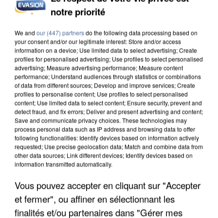
notre priorité
INCENDIES : L’ÎLE-DE-FRANCE LANCE UN ÉLAN
DE SOLIDARITÉ AVEC LES...
We and
our (447) partners
do the following data processing based on
your consent and/or our legitimate interest: Store and/or access
information on a device; Use limited data to select advertising; Create
profiles for personalised advertising; Use profiles to select personalised
advertising; Measure advertising performance; Measure content
performance; Understand audiences through statistics or combinations
of data from different sources; Develop and improve services; Create
profiles to personalise content; Use profiles to select personalised
content; Use limited data to select content; Ensure security, prevent and
detect fraud, and fix errors; Deliver and present advertising and content;
Save and communicate privacy choices. These technologies may
process personal data such as IP address and browsing data to offer
following functionalities: Identify devices based on information actively
requested; Use precise geolocation data; Match and combine data from
other data sources; Link different devices; Identify devices based on
information transmitted automatically.
Vous pouvez accepter en cliquant sur "Accepter
et fermer", ou affiner en sélectionnant les
APRÈS TOUTES CES CANICULES, LES REFUGES
finalités et/ou partenaires dans "Gérer mes
DE FAUNE SAUVAGE SONT...