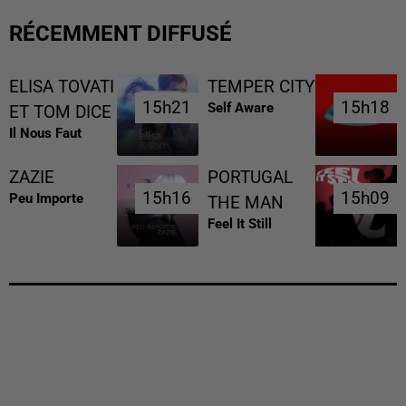
RÉCEMMENT DIFFUSÉ
ELISA TOVATI
TEMPER CITY
15h21
15h21
15h18
15h18
Self Aware
ET TOM DICE
Il Nous Faut
ZAZIE
PORTUGAL
15h16
15h16
15h09
15h09
Peu Importe
THE MAN
Feel It Still