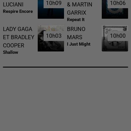
10h09
10h09
10h06
10h06
LUCIANI
& MARTIN
Respire Encore
GARRIX
Repeat It
LADY GAGA
BRUNO
10h03
10h03
10h00
10h00
ET BRADLEY
MARS
I Just Might
COOPER
Shallow