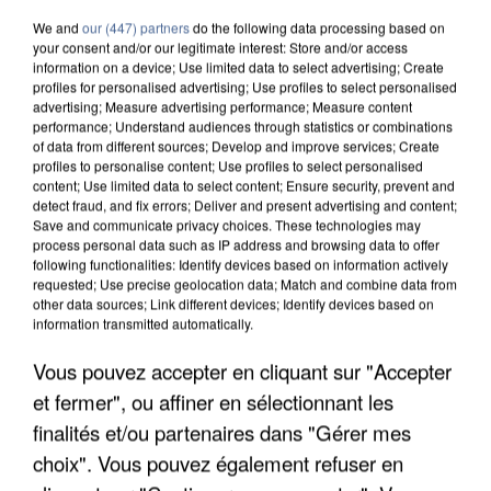
We and
our (447) partners
do the following data processing based on
your consent and/or our legitimate interest: Store and/or access
information on a device; Use limited data to select advertising; Create
profiles for personalised advertising; Use profiles to select personalised
advertising; Measure advertising performance; Measure content
performance; Understand audiences through statistics or combinations
of data from different sources; Develop and improve services; Create
profiles to personalise content; Use profiles to select personalised
content; Use limited data to select content; Ensure security, prevent and
detect fraud, and fix errors; Deliver and present advertising and content;
Save and communicate privacy choices. These technologies may
process personal data such as IP address and browsing data to offer
following functionalities: Identify devices based on information actively
requested; Use precise geolocation data; Match and combine data from
other data sources; Link different devices; Identify devices based on
information transmitted automatically.
APRÈS TOUTES CES CANICULES, LES REFUGES
DE FAUNE SAUVAGE SONT...
Vous pouvez accepter en cliquant sur "Accepter
et fermer", ou affiner en sélectionnant les
finalités et/ou partenaires dans "Gérer mes
choix". Vous pouvez également refuser en