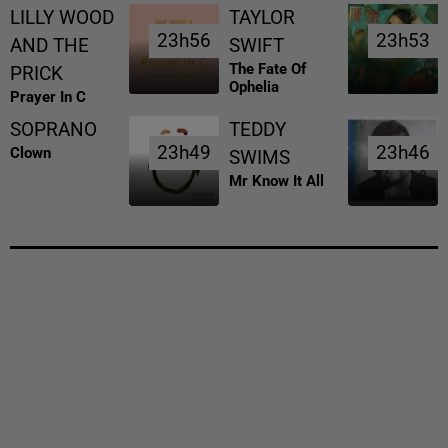
LILLY WOOD
TAYLOR
23h56
23h56
23h53
23h53
AND THE
SWIFT
The Fate Of
PRICK
Ophelia
Prayer In C
SOPRANO
TEDDY
23h49
23h49
23h46
23h46
Clown
SWIMS
Mr Know It All