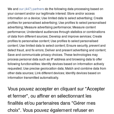
We and
our (447) partners
do the following data processing based on
your consent and/or our legitimate interest: Store and/or access
information on a device; Use limited data to select advertising; Create
profiles for personalised advertising; Use profiles to select personalised
advertising; Measure advertising performance; Measure content
performance; Understand audiences through statistics or combinations
of data from different sources; Develop and improve services; Create
profiles to personalise content; Use profiles to select personalised
content; Use limited data to select content; Ensure security, prevent and
detect fraud, and fix errors; Deliver and present advertising and content;
Save and communicate privacy choices. These technologies may
process personal data such as IP address and browsing data to offer
following functionalities: Identify devices based on information actively
requested; Use precise geolocation data; Match and combine data from
other data sources; Link different devices; Identify devices based on
information transmitted automatically.
APRÈS TOUTES CES CANICULES, LES REFUGES
Vous pouvez accepter en cliquant sur "Accepter
DE FAUNE SAUVAGE SONT...
et fermer", ou affiner en sélectionnant les
finalités et/ou partenaires dans "Gérer mes
choix". Vous pouvez également refuser en