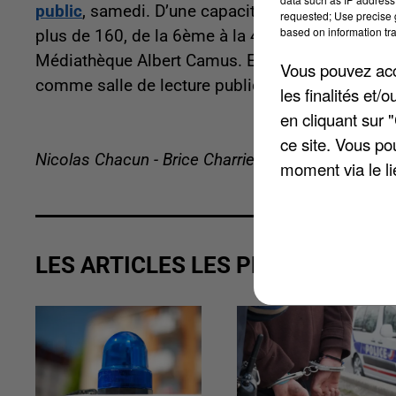
public
, samedi. D’une capacité globale de 400 à
requested; Use precise g
based on information tra
plus de 160, de la 6ème à la 4ème. Cette journée
Médiathèque Albert Camus. En dehors du temps s
Vous pouvez acce
comme salle de lecture publique.
les finalités et
en cliquant sur 
ce site. Vous po
Nicolas Chacun - Brice Charrier
moment via le li
LES ARTICLES LES PLUS VUS