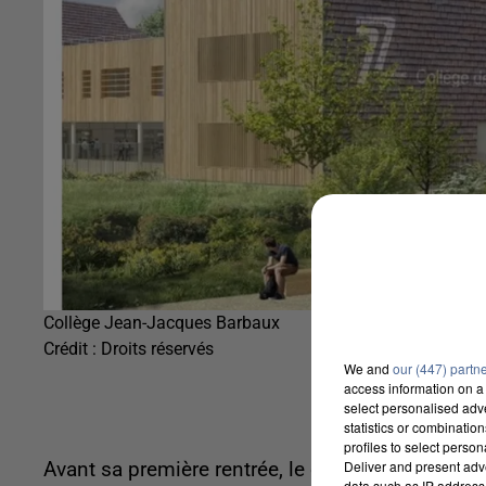
Collège Jean-Jacques Barbaux
Crédit :
Droits réservés
We and
our (447) partn
access information on a 
select personalised ad
statistics or combinatio
profiles to select person
Deliver and present adv
Avant sa première rentrée, le collège Jean-Jacq
data such as IP address 