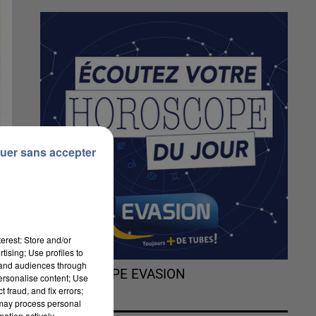
uer sans accepter
erest: Store and/or
tising; Use profiles to
tand audiences through
L'HOROSCOPE EVASION
personalise content; Use
 fraud, and fix errors;
 may process personal
mation actively