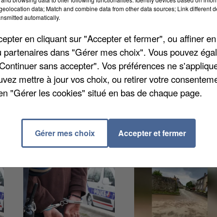
 600 élèves, il en accueillera dès la semaine prochai
eolocation data; Match and combine data from other data sources; Link different de
nsmitted automatically.
 sera aussi l’occasion d’inaugurer sur place le CDI-
colaire, l’équipement sera accessible aux habitants
pter en cliquant sur "Accepter et fermer", ou affiner en
/ou partenaires dans "Gérer mes choix". Vous pouvez éga
"Continuer sans accepter". Vos préférences ne s'appliqu
uvez mettre à jour vos choix, ou retirer votre consenteme
en "Gérer les cookies" situé en bas de chaque page.
Gérer mes choix
Accepter et fermer