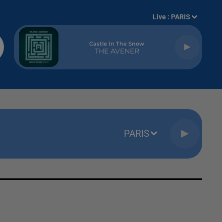
Live :
PARIS
Castle In The Snow
THE AVENER
PARIS