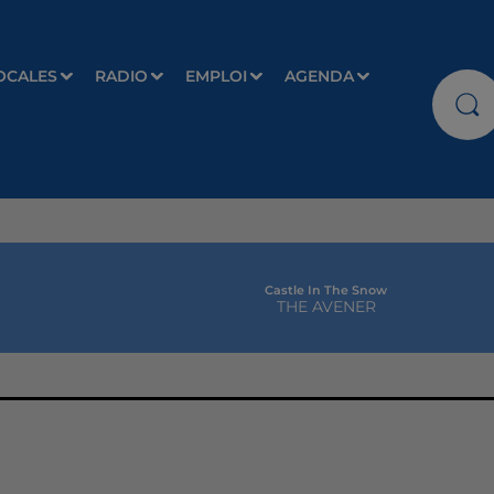
OCALES
RADIO
EMPLOI
AGENDA
Castle In The Snow
THE AVENER