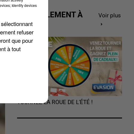
ne
vices; Identify devices
ACTUELLEMENT À
Voir plus
GAGNER
 sélectionnant
lement refuser
eront que pour
nt à tout
TOURNEZ LA ROUE DE L'ÉTÉ !