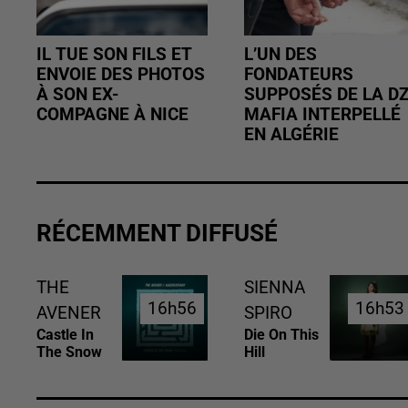
IL TUE SON FILS ET
L’UN DES
ENVOIE DES PHOTOS
FONDATEURS
À SON EX-
SUPPOSÉS DE LA D
COMPAGNE À NICE
MAFIA INTERPELLÉ
EN ALGÉRIE
RÉCEMMENT DIFFUSÉ
THE
SIENNA
16h56
16h56
16h53
16h53
AVENER
SPIRO
Castle In
Die On This
The Snow
Hill