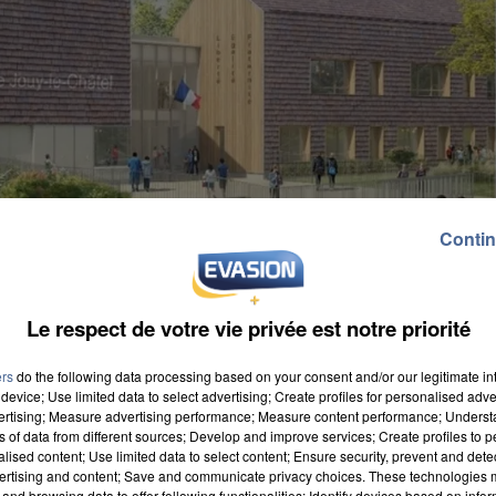
Contin
Le respect de votre vie privée est notre priorité
ers
do the following data processing based on your consent and/or our legitimate int
device; Use limited data to select advertising; Create profiles for personalised adver
vertising; Measure advertising performance; Measure content performance; Unders
ns of data from different sources; Develop and improve services; Create profiles to 
alised content; Use limited data to select content; Ensure security, prevent and detect
ertising and content; Save and communicate privacy choices. These technologies
ues Barbaux à Jouy-le-Châtel
ouvrira ses portes au
and browsing data to offer following functionalities: Identify devices based on infor