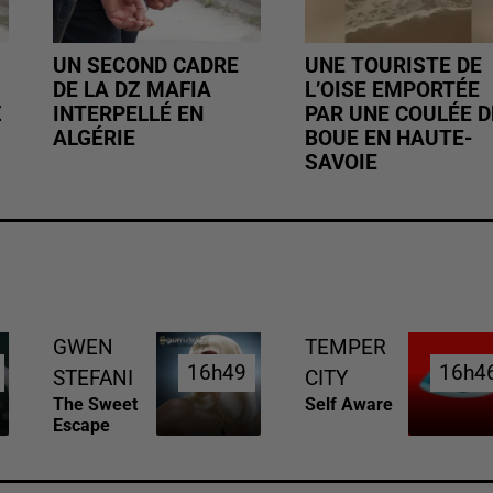
UN SECOND CADRE
UNE TOURISTE DE
DE LA DZ MAFIA
L’OISE EMPORTÉE
Z
INTERPELLÉ EN
PAR UNE COULÉE D
ALGÉRIE
BOUE EN HAUTE-
SAVOIE
GWEN
TEMPER
16h49
16h49
16h4
16h4
STEFANI
CITY
The Sweet
Self Aware
Escape