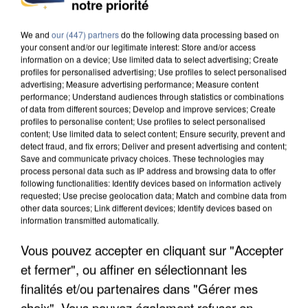
notre priorité
We and
our (447) partners
do the following data processing based on
your consent and/or our legitimate interest: Store and/or access
information on a device; Use limited data to select advertising; Create
profiles for personalised advertising; Use profiles to select personalised
advertising; Measure advertising performance; Measure content
performance; Understand audiences through statistics or combinations
of data from different sources; Develop and improve services; Create
profiles to personalise content; Use profiles to select personalised
content; Use limited data to select content; Ensure security, prevent and
detect fraud, and fix errors; Deliver and present advertising and content;
Save and communicate privacy choices. These technologies may
process personal data such as IP address and browsing data to offer
following functionalities: Identify devices based on information actively
requested; Use precise geolocation data; Match and combine data from
other data sources; Link different devices; Identify devices based on
information transmitted automatically.
UN SECOND CADRE DE LA DZ MAFIA
Vous pouvez accepter en cliquant sur "Accepter
INTERPELLÉ EN ALGÉRIE
et fermer", ou affiner en sélectionnant les
finalités et/ou partenaires dans "Gérer mes
choix". Vous pouvez également refuser en