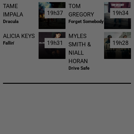
TAME
TOM
19h37
19h37
19h34
19h34
IMPALA
GREGORY
Dracula
Forget Somebody
ALICIA KEYS
MYLES
19h31
19h31
19h28
19h28
Fallin'
SMITH &
NIALL
HORAN
Drive Safe