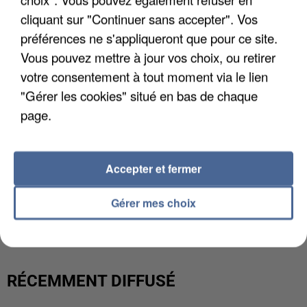
cliquant sur "Continuer sans accepter". Vos
préférences ne s'appliqueront que pour ce site.
Vous pouvez mettre à jour vos choix, ou retirer
votre consentement à tout moment via le lien
"Gérer les cookies" situé en bas de chaque
page.
Accepter et fermer
UNE TOURISTE DE L’OISE EMPORTÉE PAR UNE
Gérer mes choix
COULÉE DE BOUE EN HAUTE-SAVOIE
RÉCEMMENT DIFFUSÉ