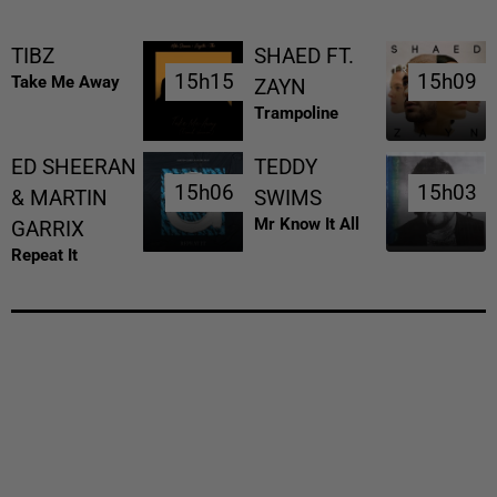
TIBZ
SHAED FT.
15h15
15h15
15h09
15h09
Take Me Away
ZAYN
Trampoline
ED SHEERAN
TEDDY
15h06
15h06
15h03
15h03
& MARTIN
SWIMS
Mr Know It All
GARRIX
Repeat It