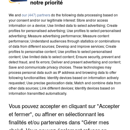
notre priorité
UNE TOURISTE DE L’OISE EMPORTÉE PAR UNE
COULÉE DE BOUE EN HAUTE-SAVOIE
We and
our (447) partners
do the following data processing based on
your consent and/or our legitimate interest: Store and/or access
information on a device; Use limited data to select advertising; Create
profiles for personalised advertising; Use profiles to select personalised
advertising; Measure advertising performance; Measure content
performance; Understand audiences through statistics or combinations
of data from different sources; Develop and improve services; Create
profiles to personalise content; Use profiles to select personalised
content; Use limited data to select content; Ensure security, prevent and
detect fraud, and fix errors; Deliver and present advertising and content;
Save and communicate privacy choices. These technologies may
process personal data such as IP address and browsing data to offer
following functionalities: Identify devices based on information actively
requested; Use precise geolocation data; Match and combine data from
other data sources; Link different devices; Identify devices based on
information transmitted automatically.
Vous pouvez accepter en cliquant sur "Accepter
et fermer", ou affiner en sélectionnant les
LES DONNÉES DE 300 000 CLIENTS DÉROBÉES À
finalités et/ou partenaires dans "Gérer mes
INTERMARCHÉ APRÈS UNE...
choix". Vous pouvez également refuser en