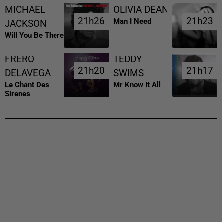
MICHAEL
OLIVIA DEAN
21h26
21h26
21h23
21h23
Man I Need
JACKSON
Will You Be There
FRERO
TEDDY
21h20
21h20
21h17
21h17
DELAVEGA
SWIMS
Le Chant Des
Mr Know It All
Sirenes