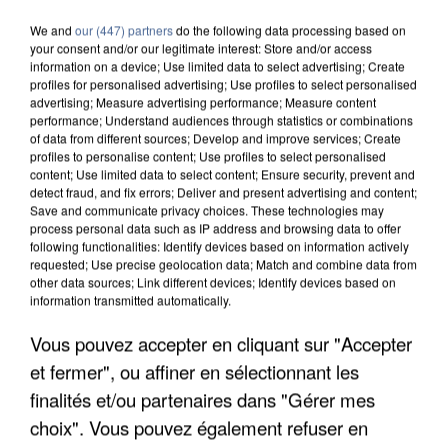
We and
our (447) partners
do the following data processing based on
your consent and/or our legitimate interest: Store and/or access
information on a device; Use limited data to select advertising; Create
profiles for personalised advertising; Use profiles to select personalised
advertising; Measure advertising performance; Measure content
performance; Understand audiences through statistics or combinations
of data from different sources; Develop and improve services; Create
profiles to personalise content; Use profiles to select personalised
content; Use limited data to select content; Ensure security, prevent and
detect fraud, and fix errors; Deliver and present advertising and content;
Save and communicate privacy choices. These technologies may
process personal data such as IP address and browsing data to offer
following functionalities: Identify devices based on information actively
requested; Use precise geolocation data; Match and combine data from
other data sources; Link different devices; Identify devices based on
information transmitted automatically.
Vous pouvez accepter en cliquant sur "Accepter
APRÈS TOUTES CES CANICULES, LES REFUGES
DE FAUNE SAUVAGE SONT...
et fermer", ou affiner en sélectionnant les
finalités et/ou partenaires dans "Gérer mes
choix". Vous pouvez également refuser en