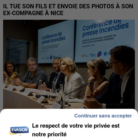
IL TUE SON FILS ET ENVOIE DES PHOTOS À SON
EX-COMPAGNE À NICE
Continuer sans accepter
Le respect de votre vie privée est
INCENDIES : L’ÎLE-DE-FRANCE LANCE UN ÉLAN
DE SOLIDARITÉ AVEC LES...
notre priorité