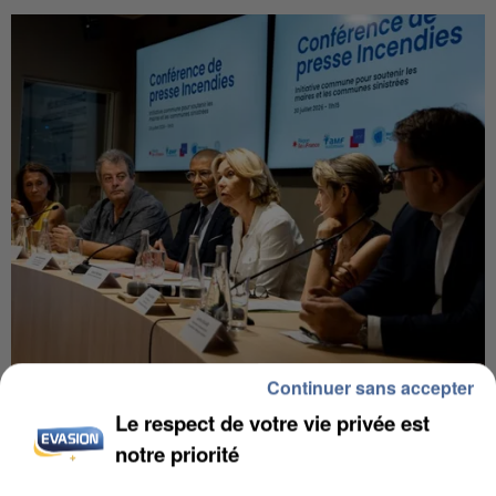
Continuer sans accepter
INCENDIES : L’ÎLE-DE-FRANCE LANCE UN ÉLAN
DE SOLIDARITÉ AVEC LES...
Le respect de votre vie privée est
notre priorité