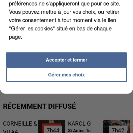
préférences ne s'appliqueront que pour ce site.
Vous pouvez mettre à jour vos choix, ou retirer
votre consentement à tout moment via le lien
"Gérer les cookies" situé en bas de chaque
page.
Accepter et fermer
L’UN DES FONDATEURS SUPPOSÉS DE LA DZ
Gérer mes choix
MAFIA INTERPELLÉ EN ALGÉRIE
RÉCEMMENT DIFFUSÉ
CORNEILLE &
KAROL G
7h44
7h44
7h42
7h42
Si Antes Te
VITAA