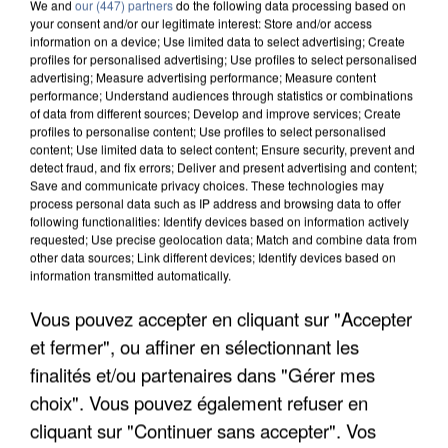
We and
our (447) partners
do the following data processing based on
your consent and/or our legitimate interest: Store and/or access
information on a device; Use limited data to select advertising; Create
profiles for personalised advertising; Use profiles to select personalised
advertising; Measure advertising performance; Measure content
performance; Understand audiences through statistics or combinations
of data from different sources; Develop and improve services; Create
profiles to personalise content; Use profiles to select personalised
content; Use limited data to select content; Ensure security, prevent and
detect fraud, and fix errors; Deliver and present advertising and content;
Save and communicate privacy choices. These technologies may
process personal data such as IP address and browsing data to offer
following functionalities: Identify devices based on information actively
requested; Use precise geolocation data; Match and combine data from
other data sources; Link different devices; Identify devices based on
information transmitted automatically.
APRÈS TOUTES CES CANICULES, LES REFUGES
DE FAUNE SAUVAGE SONT...
Vous pouvez accepter en cliquant sur "Accepter
et fermer", ou affiner en sélectionnant les
finalités et/ou partenaires dans "Gérer mes
choix". Vous pouvez également refuser en
cliquant sur "Continuer sans accepter". Vos