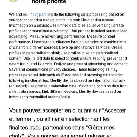
notre priorité
INTERPELLÉ EN ALGÉRIE
We and
our (447) partners
do the following data processing based on
your consent and/or our legitimate interest: Store and/or access
information on a device; Use limited data to select advertising; Create
profiles for personalised advertising; Use profiles to select personalised
advertising; Measure advertising performance; Measure content
performance; Understand audiences through statistics or combinations
of data from different sources; Develop and improve services; Create
profiles to personalise content; Use profiles to select personalised
content; Use limited data to select content; Ensure security, prevent and
detect fraud, and fix errors; Deliver and present advertising and content;
Save and communicate privacy choices. These technologies may
process personal data such as IP address and browsing data to offer
following functionalities: Identify devices based on information actively
requested; Use precise geolocation data; Match and combine data from
other data sources; Link different devices; Identify devices based on
information transmitted automatically.
Vous pouvez accepter en cliquant sur "Accepter
UNE TOURISTE DE L’OISE EMPORTÉE PAR UNE
et fermer", ou affiner en sélectionnant les
COULÉE DE BOUE EN HAUTE-SAVOIE
finalités et/ou partenaires dans "Gérer mes
choix". Vous pouvez également refuser en