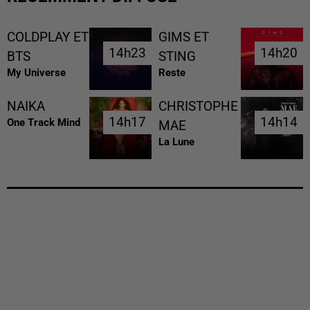
COLDPLAY ET
GIMS ET
14h23
14h23
14h20
14h20
BTS
STING
My Universe
Reste
NAIKA
CHRISTOPHE
14h17
14h17
14h14
14h14
One Track Mind
MAE
La Lune