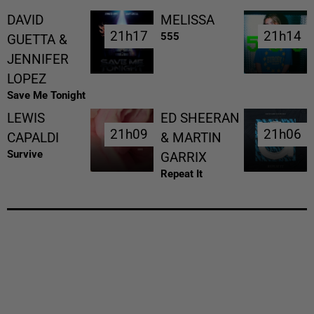
DAVID
MELISSA
21h17
21h17
21h14
21h14
555
GUETTA &
JENNIFER
LOPEZ
Save Me Tonight
LEWIS
ED SHEERAN
21h09
21h09
21h06
21h06
CAPALDI
& MARTIN
Survive
GARRIX
Repeat It