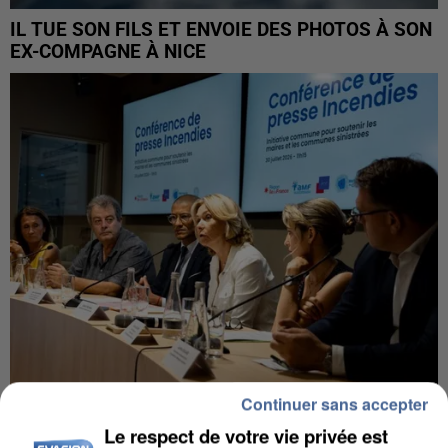
IL TUE SON FILS ET ENVOIE DES PHOTOS À SON
EX-COMPAGNE À NICE
Continuer sans accepter
INCENDIES : L’ÎLE-DE-FRANCE LANCE UN ÉLAN
Le respect de votre vie privée est
DE SOLIDARITÉ AVEC LES...