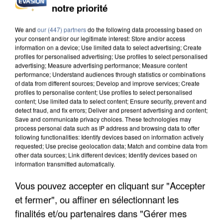
notre priorité
We and
our (447) partners
do the following data processing based on
your consent and/or our legitimate interest: Store and/or access
information on a device; Use limited data to select advertising; Create
profiles for personalised advertising; Use profiles to select personalised
advertising; Measure advertising performance; Measure content
performance; Understand audiences through statistics or combinations
of data from different sources; Develop and improve services; Create
profiles to personalise content; Use profiles to select personalised
content; Use limited data to select content; Ensure security, prevent and
detect fraud, and fix errors; Deliver and present advertising and content;
Save and communicate privacy choices. These technologies may
process personal data such as IP address and browsing data to offer
following functionalities: Identify devices based on information actively
requested; Use precise geolocation data; Match and combine data from
other data sources; Link different devices; Identify devices based on
information transmitted automatically.
APRÈS TOUTES CES CANICULES, LES REFUGES
Vous pouvez accepter en cliquant sur "Accepter
DE FAUNE SAUVAGE SONT...
et fermer", ou affiner en sélectionnant les
finalités et/ou partenaires dans "Gérer mes