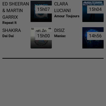
ED SHEERAN
CLARA
15h07
15h07
15h04
15h04
& MARTIN
LUCIANI
Amour Toujours
GARRIX
Repeat It
SHAKIRA
DISIZ
15h00
15h00
14h56
14h56
Dai Dai
Maniac