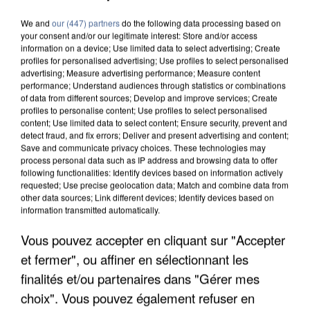
We and
our (447) partners
do the following data processing based on
your consent and/or our legitimate interest: Store and/or access
information on a device; Use limited data to select advertising; Create
profiles for personalised advertising; Use profiles to select personalised
advertising; Measure advertising performance; Measure content
performance; Understand audiences through statistics or combinations
of data from different sources; Develop and improve services; Create
profiles to personalise content; Use profiles to select personalised
content; Use limited data to select content; Ensure security, prevent and
detect fraud, and fix errors; Deliver and present advertising and content;
Save and communicate privacy choices. These technologies may
process personal data such as IP address and browsing data to offer
following functionalities: Identify devices based on information actively
requested; Use precise geolocation data; Match and combine data from
other data sources; Link different devices; Identify devices based on
information transmitted automatically.
UN SECOND CADRE DE LA DZ MAFIA
Vous pouvez accepter en cliquant sur "Accepter
INTERPELLÉ EN ALGÉRIE
et fermer", ou affiner en sélectionnant les
finalités et/ou partenaires dans "Gérer mes
choix". Vous pouvez également refuser en