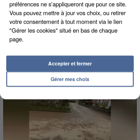
préférences ne s'appliqueront que pour ce site.
Vous pouvez mettre à jour vos choix, ou retirer
votre consentement à tout moment via le lien
"Gérer les cookies" situé en bas de chaque
6 août 2026
page.
Gabriel Attal et Raphaël Glucksmann visés par des
ingérences...
Sollicité, Sébastien Lecornu annonce un "travail
Accepter et fermer
commun" avec les partis à la rentrée.
Gérer mes choix