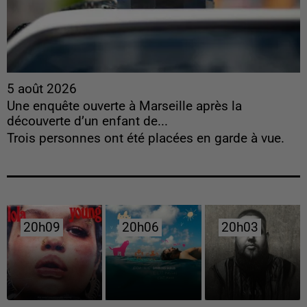
5 août 2026
Une enquête ouverte à Marseille après la
découverte d’un enfant de...
Trois personnes ont été placées en garde à vue.
20h09
20h09
20h06
20h06
20h03
20h03