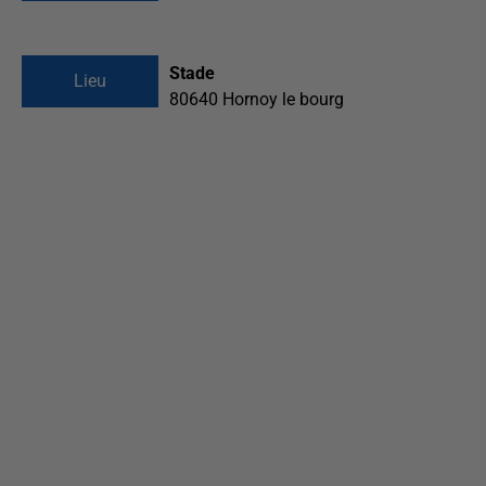
Stade
Lieu
80640
Hornoy le bourg