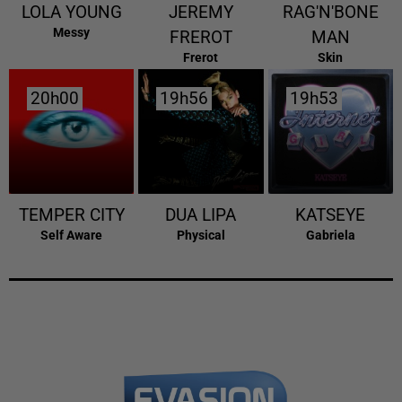
LOLA YOUNG
JEREMY
RAG'N'BONE
Messy
FREROT
MAN
Frerot
Skin
20h00
20h00
19h56
19h56
19h53
19h53
TEMPER CITY
DUA LIPA
KATSEYE
Self Aware
Physical
Gabriela