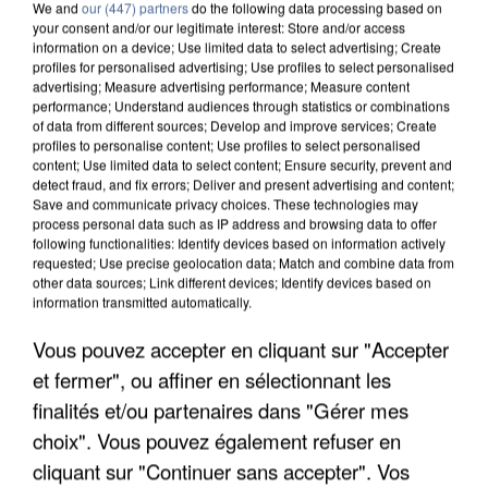
We and
our (447) partners
do the following data processing based on
your consent and/or our legitimate interest: Store and/or access
information on a device; Use limited data to select advertising; Create
profiles for personalised advertising; Use profiles to select personalised
advertising; Measure advertising performance; Measure content
8h00
performance; Understand audiences through statistics or combinations
of data from different sources; Develop and improve services; Create
Un second cadre de la DZ Mafia interpellé en
profiles to personalise content; Use profiles to select personalised
Algérie
content; Use limited data to select content; Ensure security, prevent and
Un cofondateur du réseau avait été interpellé
detect fraud, and fix errors; Deliver and present advertising and content;
Save and communicate privacy choices. These technologies may
quelques jours plus tôt.
process personal data such as IP address and browsing data to offer
following functionalities: Identify devices based on information actively
requested; Use precise geolocation data; Match and combine data from
other data sources; Link different devices; Identify devices based on
information transmitted automatically.
Vous pouvez accepter en cliquant sur "Accepter
et fermer", ou affiner en sélectionnant les
finalités et/ou partenaires dans "Gérer mes
choix". Vous pouvez également refuser en
cliquant sur "Continuer sans accepter". Vos