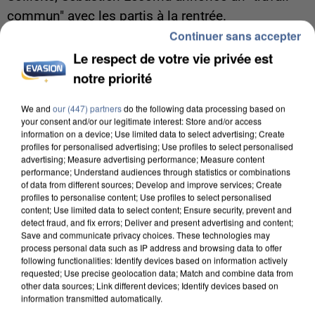
commun" avec les partis à la rentrée.
Continuer sans accepter
Le respect de votre vie privée est
notre priorité
We and
our (447) partners
do the following data processing based on
your consent and/or our legitimate interest: Store and/or access
information on a device; Use limited data to select advertising; Create
profiles for personalised advertising; Use profiles to select personalised
advertising; Measure advertising performance; Measure content
performance; Understand audiences through statistics or combinations
of data from different sources; Develop and improve services; Create
profiles to personalise content; Use profiles to select personalised
content; Use limited data to select content; Ensure security, prevent and
detect fraud, and fix errors; Deliver and present advertising and content;
Save and communicate privacy choices. These technologies may
process personal data such as IP address and browsing data to offer
following functionalities: Identify devices based on information actively
7h56
requested; Use precise geolocation data; Match and combine data from
other data sources; Link different devices; Identify devices based on
Une touriste de l’Oise emportée par une coulée de
information transmitted automatically.
boue en Haute-Savoie