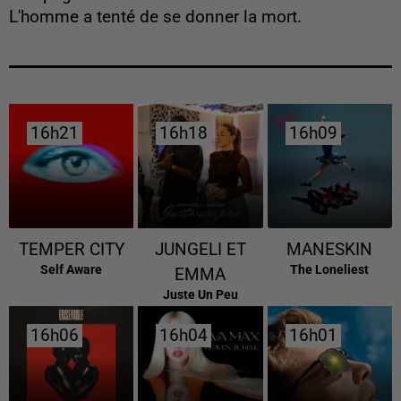
L'homme a tenté de se donner la mort.
16h21
16h21
16h18
16h18
16h09
16h09
TEMPER CITY
JUNGELI ET
MANESKIN
Self Aware
The Loneliest
EMMA
Juste Un Peu
16h06
16h06
16h04
16h04
16h01
16h01