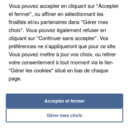
Son corps a été retrouvé à cinq kilomètres de là.
Vous pouvez accepter en cliquant sur "Accepter
et fermer", ou affiner en sélectionnant les
finalités et/ou partenaires dans "Gérer mes
choix". Vous pouvez également refuser en
cliquant sur "Continuer sans accepter". Vos
préférences ne s'appliqueront que pour ce site.
Vous pouvez mettre à jour vos choix, ou retirer
votre consentement à tout moment via le lien
"Gérer les cookies" situé en bas de chaque
page.
Accepter et fermer
5 août 2026
Gérer mes choix
L’un des fondateurs supposés de la DZ Mafia
interpellé en Algérie
Il est soupçonné d'y avoir mené ses opérations en