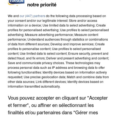
notre priorité
UNE TOURISTE DE L’OISE EMPORTÉE PAR UNE
COULÉE DE BOUE EN HAUTE-SAVOIE
We and
our (447) partners
do the following data processing based on
your consent and/or our legitimate interest: Store and/or access
information on a device; Use limited data to select advertising; Create
profiles for personalised advertising; Use profiles to select personalised
advertising; Measure advertising performance; Measure content
performance; Understand audiences through statistics or combinations
of data from different sources; Develop and improve services; Create
profiles to personalise content; Use profiles to select personalised
content; Use limited data to select content; Ensure security, prevent and
detect fraud, and fix errors; Deliver and present advertising and content;
Save and communicate privacy choices. These technologies may
process personal data such as IP address and browsing data to offer
following functionalities: Identify devices based on information actively
requested; Use precise geolocation data; Match and combine data from
other data sources; Link different devices; Identify devices based on
information transmitted automatically.
Vous pouvez accepter en cliquant sur "Accepter
et fermer", ou affiner en sélectionnant les
LES DONNÉES DE 300 000 CLIENTS DÉROBÉES À
finalités et/ou partenaires dans "Gérer mes
INTERMARCHÉ APRÈS UNE...