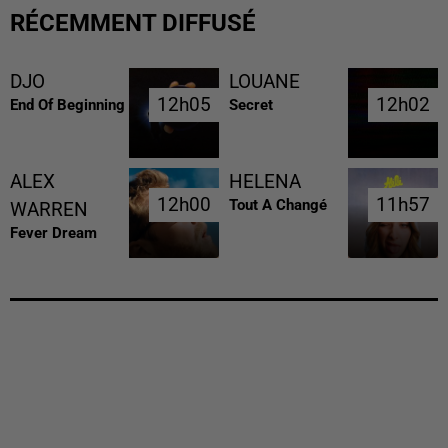
RÉCEMMENT DIFFUSÉ
DJO
LOUANE
12h05
12h05
12h02
12h02
End Of Beginning
Secret
ALEX
HELENA
12h00
12h00
11h57
11h57
Tout A Changé
WARREN
Fever Dream