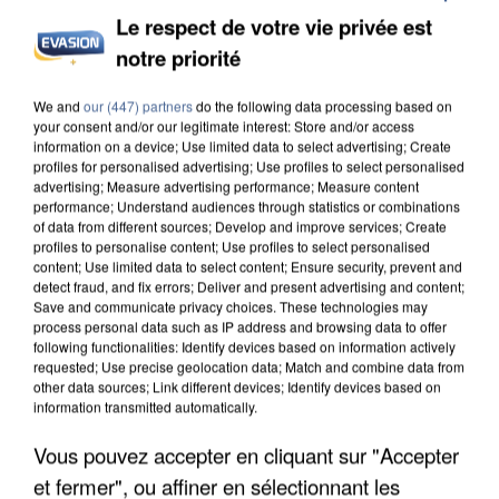
Le respect de votre vie privée est
notre priorité
APRÈS TOUTES CES CANICULES, LES REFUGES
We and
our (447) partners
do the following data processing based on
DE FAUNE SAUVAGE SONT...
your consent and/or our legitimate interest: Store and/or access
information on a device; Use limited data to select advertising; Create
profiles for personalised advertising; Use profiles to select personalised
advertising; Measure advertising performance; Measure content
performance; Understand audiences through statistics or combinations
of data from different sources; Develop and improve services; Create
profiles to personalise content; Use profiles to select personalised
content; Use limited data to select content; Ensure security, prevent and
detect fraud, and fix errors; Deliver and present advertising and content;
Save and communicate privacy choices. These technologies may
process personal data such as IP address and browsing data to offer
following functionalities: Identify devices based on information actively
requested; Use precise geolocation data; Match and combine data from
other data sources; Link different devices; Identify devices based on
information transmitted automatically.
Vous pouvez accepter en cliquant sur "Accepter
et fermer", ou affiner en sélectionnant les