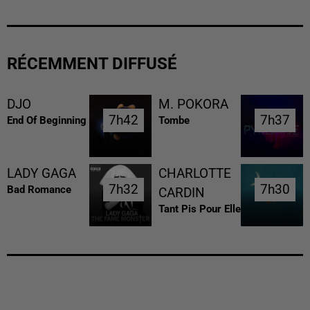
RÉCEMMENT DIFFUSÉ
DJO
M. POKORA
7h42
7h42
7h37
7h37
End Of Beginning
Tombe
LADY GAGA
CHARLOTTE
7h32
7h32
7h30
7h30
Bad Romance
CARDIN
Tant Pis Pour Elle