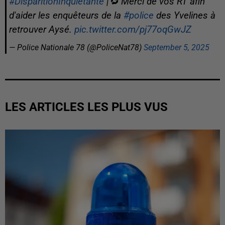
#DisparitionInquiétante
|🔁 Merci de vos RT afin
d'aider les enquêteurs de la
#police
des Yvelines à
retrouver Aysé.
pic.twitter.com/pj77oqGwJZ
— Police Nationale 78 (@PoliceNat78)
September 5, 2025
LES ARTICLES LES PLUS VUS