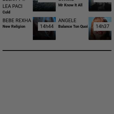
Mr Know It All
LEA PACI
Cold
BEBE REXHA
ANGELE
14h44
14h44
14h37
14h37
New Religion
Balance Ton Quoi