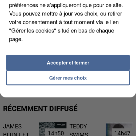
préférences ne s'appliqueront que pour ce site.
Vous pouvez mettre à jour vos choix, ou retirer
votre consentement à tout moment via le lien
"Gérer les cookies" situé en bas de chaque
page.
Accepter et fermer
UNE TOURISTE DE L’OISE EMPORTÉE PAR UNE
COULÉE DE BOUE EN HAUTE-SAVOIE
Gérer mes choix
RÉCEMMENT DIFFUSÉ
JAMES
TEDDY
14h50
14h50
14h47
14h47
BLUNT FT.
SWIMS