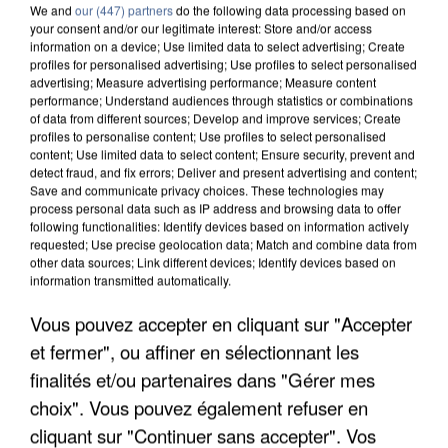
We and
our (447) partners
do the following data processing based on
your consent and/or our legitimate interest: Store and/or access
information on a device; Use limited data to select advertising; Create
profiles for personalised advertising; Use profiles to select personalised
advertising; Measure advertising performance; Measure content
performance; Understand audiences through statistics or combinations
of data from different sources; Develop and improve services; Create
profiles to personalise content; Use profiles to select personalised
content; Use limited data to select content; Ensure security, prevent and
detect fraud, and fix errors; Deliver and present advertising and content;
Save and communicate privacy choices. These technologies may
process personal data such as IP address and browsing data to offer
following functionalities: Identify devices based on information actively
requested; Use precise geolocation data; Match and combine data from
other data sources; Link different devices; Identify devices based on
information transmitted automatically.
UN SECOND CADRE DE LA DZ MAFIA
INTERPELLÉ EN ALGÉRIE
Vous pouvez accepter en cliquant sur "Accepter
et fermer", ou affiner en sélectionnant les
finalités et/ou partenaires dans "Gérer mes
choix". Vous pouvez également refuser en
cliquant sur "Continuer sans accepter". Vos