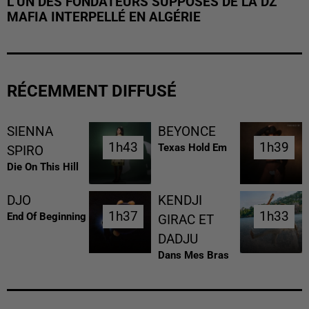
L’UN DES FONDATEURS SUPPOSÉS DE LA DZ
MAFIA INTERPELLÉ EN ALGÉRIE
RÉCEMMENT DIFFUSÉ
SIENNA
BEYONCE
1h43
1h43
1h39
1h39
Texas Hold Em
SPIRO
Die On This Hill
DJO
KENDJI
1h37
1h37
1h33
1h33
End Of Beginning
GIRAC ET
DADJU
Dans Mes Bras