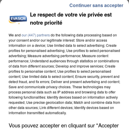
Continuer sans accepter
Le respect de votre vie privée est
notre priorité
We and
our (447) partners
do the following data processing based on
INCENDIES : L’ÎLE-DE-FRANCE LANCE UN ÉLAN
your consent and/or our legitimate interest: Store and/or access
DE SOLIDARITÉ AVEC LES...
information on a device; Use limited data to select advertising; Create
profiles for personalised advertising; Use profiles to select personalised
advertising; Measure advertising performance; Measure content
performance; Understand audiences through statistics or combinations
of data from different sources; Develop and improve services; Create
profiles to personalise content; Use profiles to select personalised
content; Use limited data to select content; Ensure security, prevent and
detect fraud, and fix errors; Deliver and present advertising and content;
Save and communicate privacy choices. These technologies may
process personal data such as IP address and browsing data to offer
following functionalities: Identify devices based on information actively
requested; Use precise geolocation data; Match and combine data from
other data sources; Link different devices; Identify devices based on
information transmitted automatically.
Vous pouvez accepter en cliquant sur "Accepter