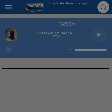
Toute l'actualité de votre région
PARIS
2 Be Loved (am I Ready)
LIZZO