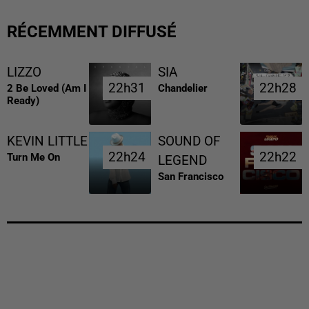
RÉCEMMENT DIFFUSÉ
LIZZO
SIA
22h31
22h31
22h28
22h28
2 Be Loved (am I
Chandelier
Ready)
KEVIN LITTLE
SOUND OF
22h24
22h24
22h22
22h22
Turn Me On
LEGEND
San Francisco