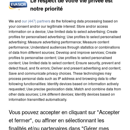
Le respect de votre vie privée est
notre priorité
L’UN DES FONDATEURS SUPPOSÉS DE LA DZ
MAFIA INTERPELLÉ EN ALGÉRIE
We and
our (447) partners
do the following data processing based on
your consent and/or our legitimate interest: Store and/or access
information on a device; Use limited data to select advertising; Create
profiles for personalised advertising; Use profiles to select personalised
advertising; Measure advertising performance; Measure content
performance; Understand audiences through statistics or combinations
of data from different sources; Develop and improve services; Create
profiles to personalise content; Use profiles to select personalised
content; Use limited data to select content; Ensure security, prevent and
detect fraud, and fix errors; Deliver and present advertising and content;
Save and communicate privacy choices. These technologies may
process personal data such as IP address and browsing data to offer
following functionalities: Identify devices based on information actively
requested; Use precise geolocation data; Match and combine data from
other data sources; Link different devices; Identify devices based on
information transmitted automatically.
Vous pouvez accepter en cliquant sur "Accepter
et fermer", ou affiner en sélectionnant les
UN SECOND CADRE DE LA DZ MAFIA
finalités et/ou partenaires dans "Gérer mes